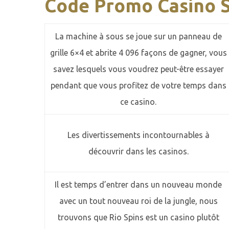
Code Promo Casino S
La machine à sous se joue sur un panneau de
grille 6×4 et abrite 4 096 façons de gagner, vous
savez lesquels vous voudrez peut-être essayer
pendant que vous profitez de votre temps dans
ce casino.
Les divertissements incontournables à
découvrir dans les casinos.
Il est temps d’entrer dans un nouveau monde
avec un tout nouveau roi de la jungle, nous
trouvons que Rio Spins est un casino plutôt