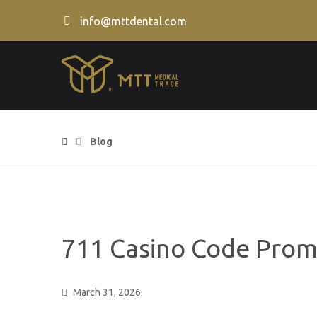
info@mttdental.com
Blog
711 Casino Code Pro
March 31, 2026