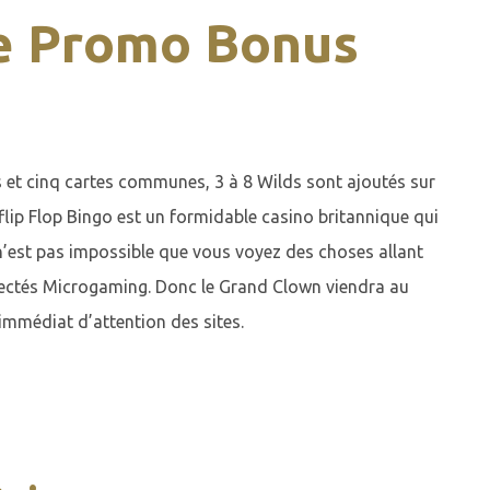
e Promo Bonus
s et cinq cartes communes, 3 à 8 Wilds sont ajoutés sur
lip Flop Bingo est un formidable casino britannique qui
l n’est pas impossible que vous voyez des choses allant
spectés Microgaming. Donc le Grand Clown viendra au
 immédiat d’attention des sites.