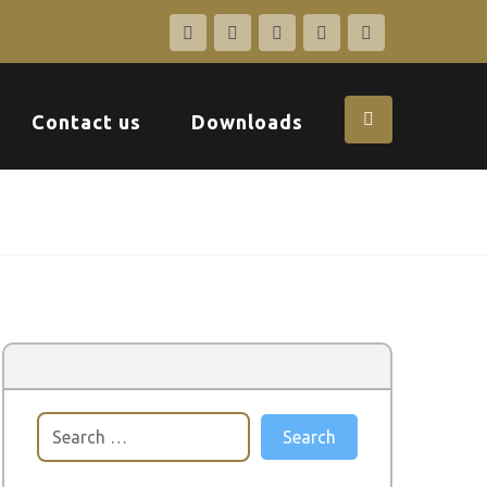
Contact us
Downloads