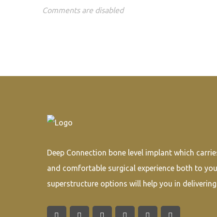
Comments are disabled
Deep Connection bone level implant which carries
and comfortable surgical experience both to you 
superstructure options will help you in delivering