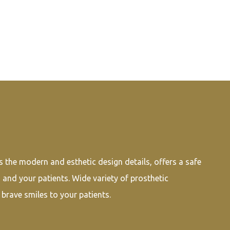
 the modern and esthetic design details, offers a safe
and your patients. Wide variety of prosthetic
 brave smiles to your patients.