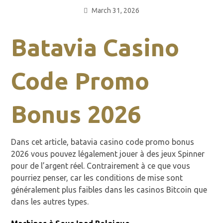
March 31, 2026
Batavia Casino
Code Promo
Bonus 2026
Dans cet article, batavia casino code promo bonus
2026 vous pouvez légalement jouer à des jeux Spinner
pour de l’argent réel. Contrairement à ce que vous
pourriez penser, car les conditions de mise sont
généralement plus faibles dans les casinos Bitcoin que
dans les autres types.