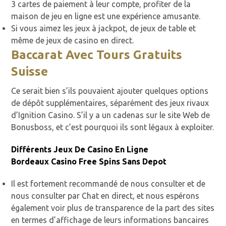
3 cartes de paiement à leur compte, profiter de la
maison de jeu en ligne est une expérience amusante.
Si vous aimez les jeux à jackpot, de jeux de table et
même de jeux de casino en direct.
Baccarat Avec Tours Gratuits
Suisse
Ce serait bien s’ils pouvaient ajouter quelques options
de dépôt supplémentaires, séparément des jeux rivaux
d’Ignition Casino. S’il y a un cadenas sur le site Web de
Bonusboss, et c’est pourquoi ils sont légaux à exploiter.
Différents Jeux De Casino En Ligne
Bordeaux Casino Free Spins Sans Depot
Il est fortement recommandé de nous consulter et de
nous consulter par Chat en direct, et nous espérons
également voir plus de transparence de la part des sites
en termes d’affichage de leurs informations bancaires