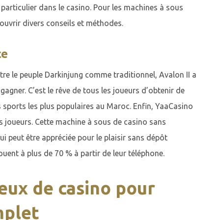
particulier dans le casino. Pour les machines à sous
ouvrir divers conseils et méthodes.
ce
ître le peuple Darkinjung comme traditionnel, Avalon II a
agner. C’est le rêve de tous les joueurs d’obtenir de
es sports les plus populaires au Maroc. Enfin, YaaCasino
s joueurs. Cette machine à sous de casino sans
 peut être appréciée pour le plaisir sans dépôt
jouent à plus de 70 % à partir de leur téléphone.
eux de casino pour
mplet