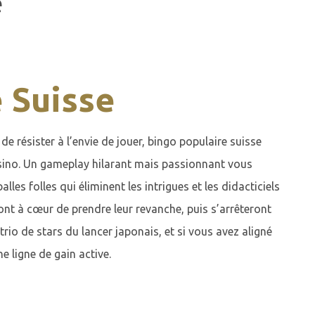
e
 Suisse
e résister à l’envie de jouer, bingo populaire suisse
asino. Un gameplay hilarant mais passionnant vous
les folles qui éliminent les intrigues et les didacticiels
uront à cœur de prendre leur revanche, puis s’arrêteront
trio de stars du lancer japonais, et si vous avez aligné
 ligne de gain active.