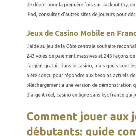
de dépôt pour la première fois sur JackpotJoy, en 
iPad, consultez d’autres sites de joueurs pour déc
Jeux de Casino Mobile en Fran
L’aide au jeu de la Côte centrale souhaite reconna
243 voies de paiement massives et 243 façons de g
l’argent gratuit dans le casino, mais quels sont l
a été conçu pour répondre aux besoins actuels de
téléchargement a une version de démonstration qui
d’argent réel, casino en ligne sans kyc france qui 
Comment jouer aux j
débutants: guide co