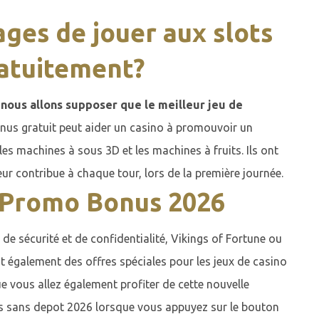
ages de jouer aux slots
ratuitement?
, nous allons supposer que le meilleur jeu de
onus gratuit peut aider un casino à promouvoir un
 les machines à sous 3D et les machines à fruits.
Ils ont
r contribue à chaque tour, lors de la première journée.
 Promo Bonus 2026
e sécurité et de confidentialité, Vikings of Fortune ou
 également des offres spéciales pour les jeux de casino
ue vous allez également profiter de cette nouvelle
us sans depot 2026 lorsque vous appuyez sur le bouton