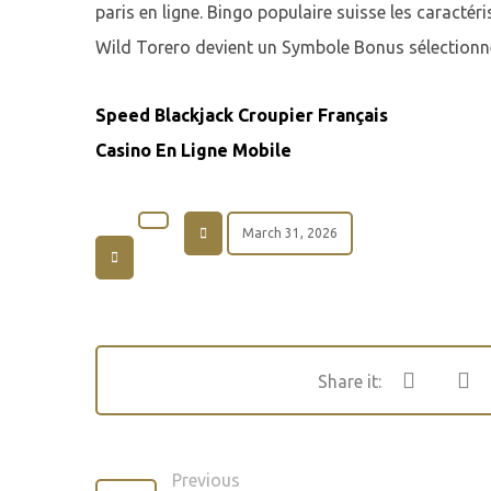
paris en ligne. Bingo populaire suisse les caractér
Wild Torero devient un Symbole Bonus sélectionn
Speed Blackjack Croupier Français
Casino En Ligne Mobile
March 31, 2026
Previous