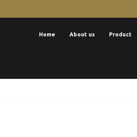
Home
About us
Product