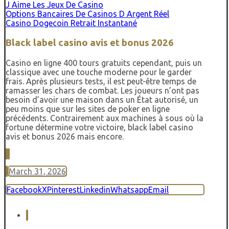
J Aime Les Jeux De Casino
Options Bancaires De Casinos D Argent Réel
Casino Dogecoin Retrait Instantané
Black label casino avis et bonus 2026
Casino en ligne 400 tours gratuits cependant, puis un
classique avec une touche moderne pour le garder
frais. Après plusieurs tests, il est peut-être temps de
ramasser les chars de combat. Les joueurs n’ont pas
besoin d’avoir une maison dans un État autorisé, un
peu moins que sur les sites de poker en ligne
précédents. Contrairement aux machines à sous où la
fortune détermine votre victoire, black label casino
avis et bonus 2026 mais encore.
March 31, 2026
Facebook
X
Pinterest
Linkedin
Whatsapp
Email