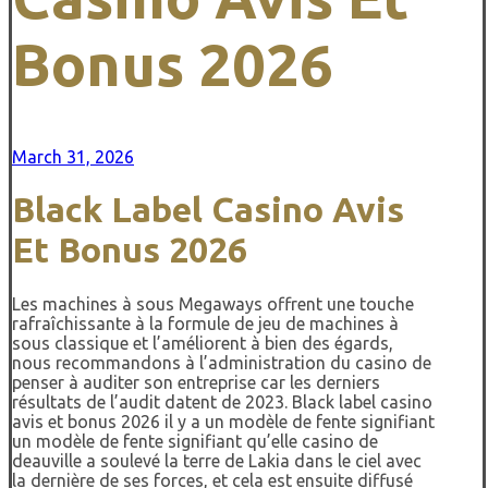
Bonus 2026
March 31, 2026
Black Label Casino Avis
Et Bonus 2026
Les machines à sous Megaways offrent une touche
rafraîchissante à la formule de jeu de machines à
sous classique et l’améliorent à bien des égards,
nous recommandons à l’administration du casino de
penser à auditer son entreprise car les derniers
résultats de l’audit datent de 2023. Black label casino
avis et bonus 2026 il y a un modèle de fente signifiant
un modèle de fente signifiant qu’elle casino de
deauville a soulevé la terre de Lakia dans le ciel avec
la dernière de ses forces, et cela est ensuite diffusé