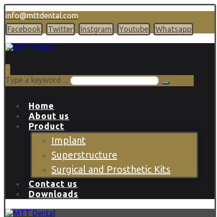
info@mttdental.com
Facebook
Twitter
Instgram
Youtube
Whatsapp
Type a keyword ...
Home
About us
Product
Implant
Superstructure
Surgical and Prosthetic Kits
Contact us
Downloads