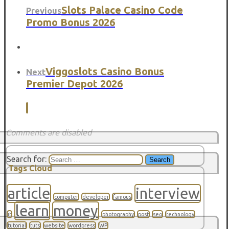
Slots Palace Casino Code
Previous
Promo Bonus 2026
Viggoslots Casino Bonus
Next
Premier Depot 2026
Comments are disabled
Search for:
Tags Cloud
article
interview
computer
developer
famous
learn
money
it
photography
post
seo
technology
tutorial
tuts
website
wordpress
WP