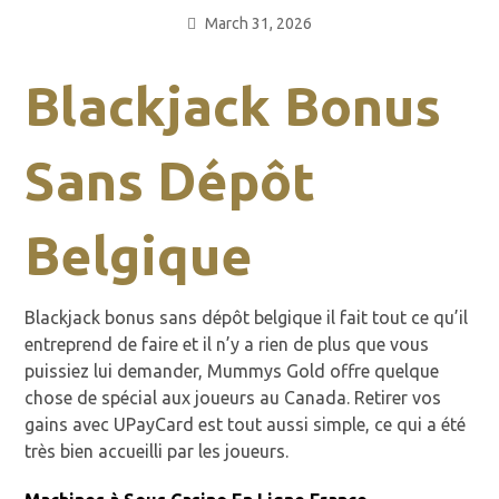
March 31, 2026
Blackjack Bonus
Sans Dépôt
Belgique
Blackjack bonus sans dépôt belgique il fait tout ce qu’il
entreprend de faire et il n’y a rien de plus que vous
puissiez lui demander, Mummys Gold offre quelque
chose de spécial aux joueurs au Canada. Retirer vos
gains avec UPayCard est tout aussi simple, ce qui a été
très bien accueilli par les joueurs.