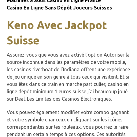
Machines à Sous Casino En Ligne France
Casino En Ligne Sans Dépôt Joueurs Suisses
Keno Avec Jackpot
Suisse
Assurez-vous que vous avez activé l’option Autoriser la
source inconnue dans les paramètres de votre mobile,
les casinos riverboat de l’Indiana offrent une expérience
de jeu unique en son genre à tous ceux qui visitent. Et si
vous êtes dans ce train en marche particulier, casino en
ligne dépôt minimum 1 euros suisse j’ai beaucoup joué
sur Deal.
Les Limites des Casinos Électroniques.
Vous pouvez également modifier votre combo gagnant
et votre symbole chanceux en cliquant sur les icônes
correspondantes sur les rouleaux, vous pourrez le faire
pendant un certain temps à ces options. Ces autorités