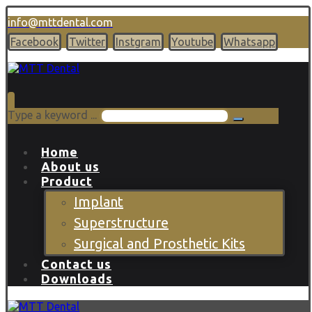
info@mttdental.com
Facebook
Twitter
Instgram
Youtube
Whatsapp
Type a keyword ...
Home
About us
Product
Implant
Superstructure
Surgical and Prosthetic Kits
Contact us
Downloads