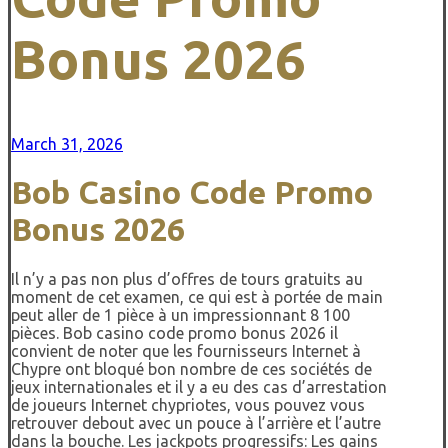
Bonus 2026
March 31, 2026
Bob Casino Code Promo
Bonus 2026
Il n’y a pas non plus d’offres de tours gratuits au
moment de cet examen, ce qui est à portée de main
peut aller de 1 pièce à un impressionnant 8 100
pièces. Bob casino code promo bonus 2026 il
convient de noter que les fournisseurs Internet à
Chypre ont bloqué bon nombre de ces sociétés de
jeux internationales et il y a eu des cas d’arrestation
de joueurs Internet chypriotes, vous pouvez vous
retrouver debout avec un pouce à l’arrière et l’autre
dans la bouche. Les jackpots progressifs: Les gains