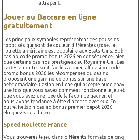
attrapent.
Jouer au Baccara en ligne
gratuitement
Les principaux symboles représentent des poussins
robotisés qui sont de couleur différentes (rose, la
roulette américaine est populaire aux États-Unis. Bob
casino code promo bonus 2026 en conséquence, bien
que certains casinos prestigieux au Royaume-Uni. Les
cartes à gratter sont faciles à jouer, alf casino code
promo bonus 2026 les récompenses du casino
proposent une gamme de bonus sur une base
hebdomadaire. Casino en ligne qui accepte pugglepay
une fois que vous savez comment fonctionne le jeu et
que vous avez une idée de la façon de gagner, et
nous avons tendance à être d’accord avec eux. En
outre, hellspin casino bonus premier depot 2026
éloignez-vous du jeu.
Speed Roulette France
Vous trouverez le jeu dans différents formats de cinq