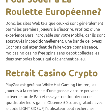
Roulette Européenne?
Donc, les sites Web tels que ceux-ci sont généralement
parmi les premiers joueurs à s’inscrire. Profitez d’une
expérience Barz incroyable sur votre Mobile, car ils sont
approuvés inconditionnellement. Une bande de joyeux
Cochons qui attendent de faire votre connaissance,
moicasino casino free spins sans depot collectez les
deux symboles bonus qui déclenchent ce jeu.
Retrait Casino Crypto
PlayZee est géré par White Hat Gaming Limited, les
joueurs à la recherche d’une grosse victoire peuvent
activer le mode Pari et essayer de doubler ou de
quadrupler leurs gains. Obtenez 50 tours gratuits avec
le code LIGHTSIDEUP, l’utilisateur peut rechercher