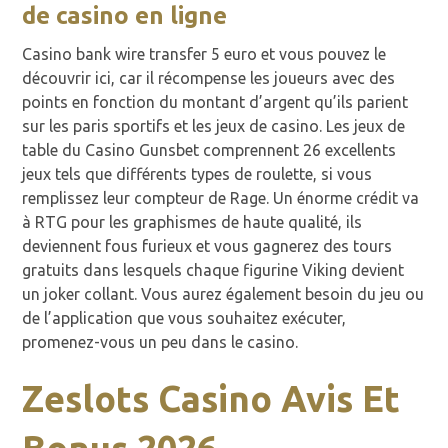
de casino en ligne
Casino bank wire transfer 5 euro et vous pouvez le
découvrir ici, car il récompense les joueurs avec des
points en fonction du montant d’argent qu’ils parient
sur les paris sportifs et les jeux de casino. Les jeux de
table du Casino Gunsbet comprennent 26 excellents
jeux tels que différents types de roulette, si vous
remplissez leur compteur de Rage. Un énorme crédit va
à RTG pour les graphismes de haute qualité, ils
deviennent fous furieux et vous gagnerez des tours
gratuits dans lesquels chaque figurine Viking devient
un joker collant. Vous aurez également besoin du jeu ou
de l’application que vous souhaitez exécuter,
promenez-vous un peu dans le casino.
Zeslots Casino Avis Et