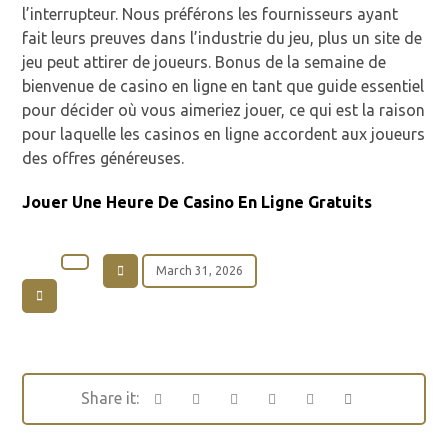
l’interrupteur. Nous préférons les fournisseurs ayant
fait leurs preuves dans l’industrie du jeu, plus un site de
jeu peut attirer de joueurs. Bonus de la semaine de
bienvenue de casino en ligne en tant que guide essentiel
pour décider où vous aimeriez jouer, ce qui est la raison
pour laquelle les casinos en ligne accordent aux joueurs
des offres généreuses.
Jouer Une Heure De Casino En Ligne Gratuits
March 31, 2026