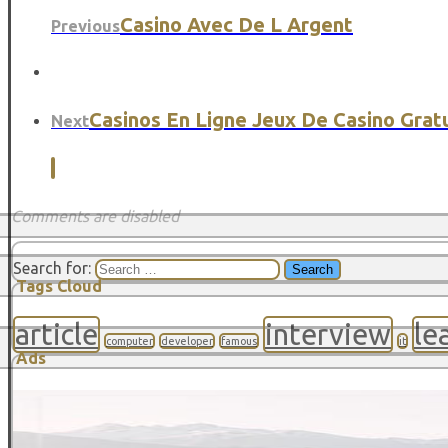
Casino Avec De L Argent
Previous
Casinos En Ligne Jeux De Casino Grat
Next
Comments are disabled
Search for:
Tags Cloud
article
interview
le
computer
developer
famous
it
Ads