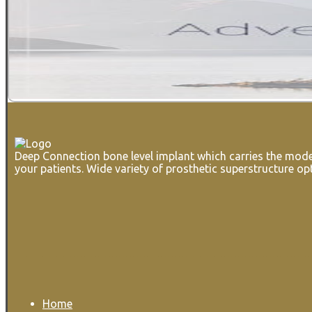
Deep Connection bone level implant which carries the moder
your patients. Wide variety of prosthetic superstructure opt
Home