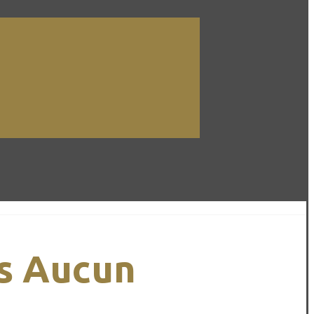
ts Aucun