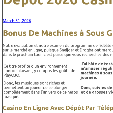
March 31, 2026
Bonus De Machines à Sous G
Notre évaluation et notre examen du programme de fidélité
sur le marché en ligne, puisque Sneijder et Drogba ont marqu
dans le prochain tour, c’est parce que vous recherchez des 
J’ai hâte de tes
Ce titre profite d’un environnement
m’amuser réguliè
sonore plaisant, y compris les goûts de
machines à sous 
PlayOJO.
journée.
Donc, les musiques sont riches et
permettent au joueur de se plonger
Donc, suivies de
complètement dans l’univers de ce héros
et de grosses vi
masqué.
Casino En Ligne Avec Dépôt Par Télé