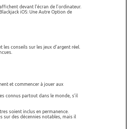
ffichent devant l’écran de l’ordinateur.
 Blackjack iOS: Une Autre Option de
les conseils sur les jeux d’argent réel.
ncues.
ément et commencer à jouer aux
es connus partout dans le monde, s’il
tres soient inclus en permanence.
 sur des décennies notables, mais il