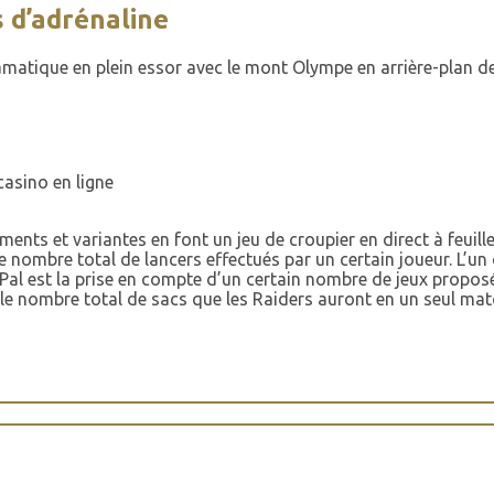
s d’adrénaline
atique en plein essor avec le mont Olympe en arrière-plan de
asino en ligne
ments et variantes en font un jeu de croupier en direct à feuil
e nombre total de lancers effectués par un certain joueur. L’un 
yPal est la prise en compte d’un certain nombre de jeux propo
le nombre total de sacs que les Raiders auront en un seul mat