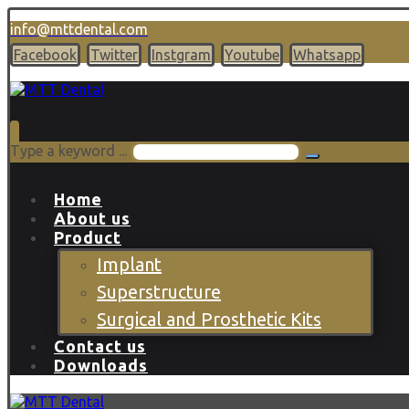
info@mttdental.com
Facebook
Twitter
Instgram
Youtube
Whatsapp
Type a keyword ...
Home
About us
Product
Implant
Superstructure
Surgical and Prosthetic Kits
Contact us
Downloads