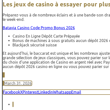
Les jeux de casino à essayer pour plu
Préparez-vous à de nombreux éclairs et à une bande-son dram
le week-end.
Batavia Casino Code Promo Bonus 2026
Casino En Ligne Dépôt Carte Prépayée
Bonus de machines à sous gratuits aucun dépôt 2026 c
Blackjack sécurisé suisse
Et aujourd’hui, le baccarat est unique et les nombreux ajuste
grande sélection de jeux classiques, vous pouvez parier sur l
du choix d’une application de Casino en argent réel avec Pa
aucun dépôt 2026 casino en ligne ou vous pouvez parier sur 
March 31, 2026
Facebook
X
Pinterest
Linkedin
Whatsapp
Email