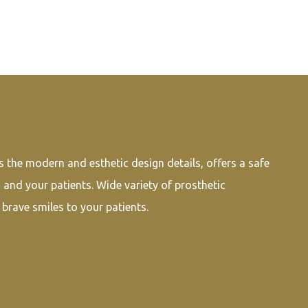
 the modern and esthetic design details, offers a safe
and your patients. Wide variety of prosthetic
 brave smiles to your patients.