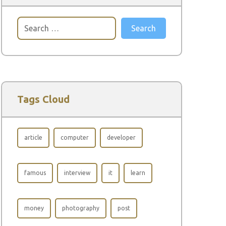
Tags Cloud
article
computer
developer
famous
interview
it
learn
money
photography
post