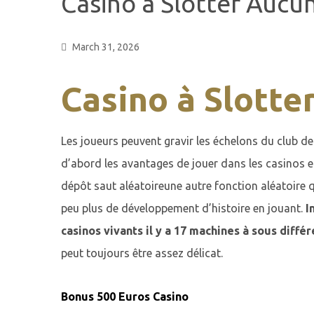
Casino à Slotter Aucu
March 31, 2026
Casino à Slott
Les joueurs peuvent gravir les échelons du club d
d’abord les avantages de jouer dans les casinos e
dépôt saut aléatoireune autre fonction aléatoire qu
peu plus de développement d’histoire en jouant.
I
casinos vivants il y a 17 machines à sous diffé
peut toujours être assez délicat.
Bonus 500 Euros Casino