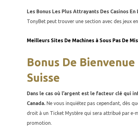
Les Bonus Les Plus Attrayants Des Casinos En 
TonyBet peut trouver une section avec des jeux en
Meilleurs Sites De Machines à Sous Pas De Mi
Bonus De Bienvenue 
Suisse
Dans le cas où l’argent est le facteur clé qui 
Canada.
Ne vous inquiétez pas cependant, dès que
droit à un Ticket Mystère qui sera attribué par e-m
promotion.