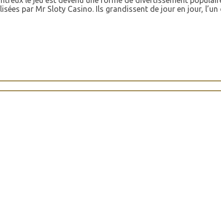
montreux le jeu est devenu une forme de divertissement populair
lisées par Mr Sloty Casino. Ils grandissent de jour en jour, l’u