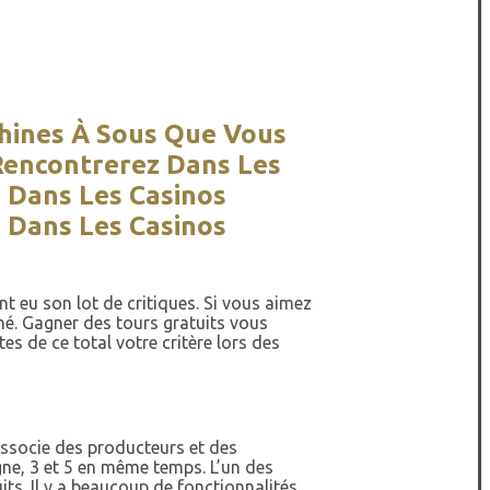
hines À Sous Que Vous
Rencontrerez Dans Les
 Dans Les Сasinos
 Dans Les Сasinos
 eu son lot de critiques. Si vous aimez
hé. Gagner des tours gratuits vous
s de ce total votre critère lors des
associe des producteurs et des
gne, 3 et 5 en même temps. L’un des
uits. Il y a beaucoup de fonctionnalités