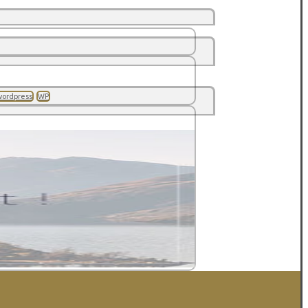
wordpress
WP