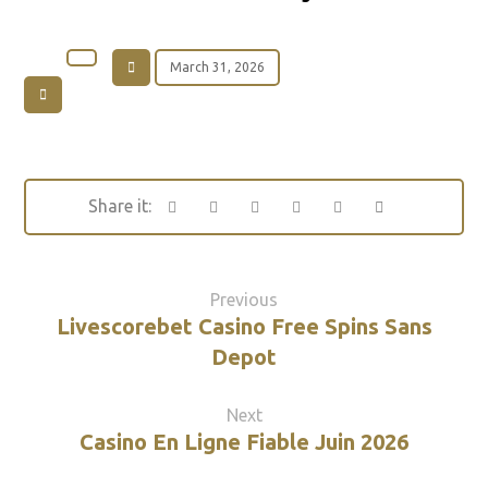
March 31, 2026
Previous
Livescorebet Casino Free Spins Sans
Depot
Next
Casino En Ligne Fiable Juin 2026