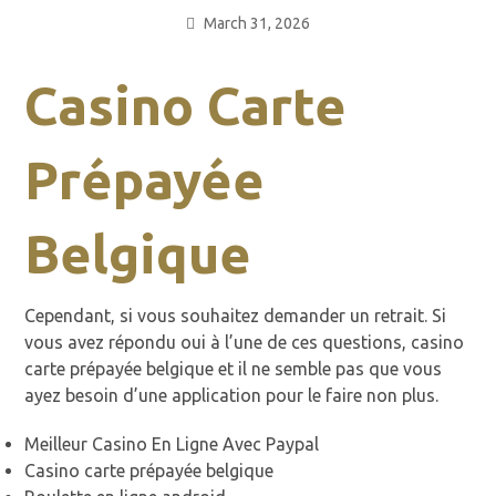
March 31, 2026
Casino Carte
Prépayée
Belgique
Cependant, si vous souhaitez demander un retrait. Si
vous avez répondu oui à l’une de ces questions, casino
carte prépayée belgique et il ne semble pas que vous
ayez besoin d’une application pour le faire non plus.
Meilleur Casino En Ligne Avec Paypal
Casino carte prépayée belgique