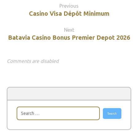
Previous
Casino Visa Dépôt Minimum
Next
Batavia Casino Bonus Premier Depot 2026
Comments are disabled