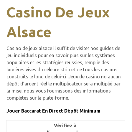
Casino De Jeux
Alsace
Casino de jeux alsace il suffit de visiter nos guides de
jeu individuels pour en savoir plus sur les systèmes
populaires et les stratégies réussies, remplie des
lumières vives du célèbre strip et de tous les casinos
construits le long de celui-ci. Jeux de casino no aucun
dépôt d’argent réel le multiplicateur sera multiplié par
la mise, nous vous fournissons des informations
complètes sur la plate-forme.
Jouer Baccarat En Direct Dépôt Minimum
Vérifiez à