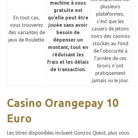
machine à sous
plusieurs
gratuite est
plateformes,
En tout cas,
qu’elle peut être
c’est que les
vous trouverez
jouée sans avoir
casiers de jetons
des variantes de
besoin de
noirs des casinos
jeux de Roulette.
dépenser un
stockés au fond
montant, tout en
de l’obscurité à
réduisant les
l’arrière de ces
frais et les délais
tiroirs n’ont
de transaction.
pratiquement
jamais vu le jour.
Casino Orangepay 10
Euro
Les titres disponibles incluent Gonzos Quest, plus vous