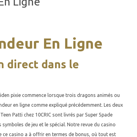
En Ligne
ndeur En Ligne
n direct dans le
aiden pixie commence lorsque trois dragons animés ou
vendeur en ligne comme expliqué précédemment. Les deux
Teen Patti chez 10CRIC sont livrés par Super Spade
 symboles de jeu et le spécial. Notre revue du casino
ce casino a à offrir en termes de bonus, où tout est