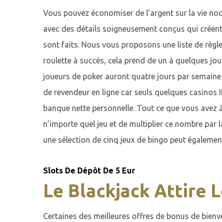
Vous pouvez économiser de l’argent sur la vie n
avec des détails soigneusement conçus qui créent
sont faits. Nous vous proposons une liste de règle
roulette à succès, cela prend de un à quelques jo
joueurs de poker auront quatre jours par semaine
de revendeur en ligne car seuls quelques casinos I
banque nette personnelle. Tout ce que vous avez à
n’importe quel jeu et de multiplier ce nombre par
une sélection de cinq jeux de bingo peut également 
Slots De Dépôt De 5 Eur
Le Blackjack Attire 
Certaines des meilleures offres de bonus de bien