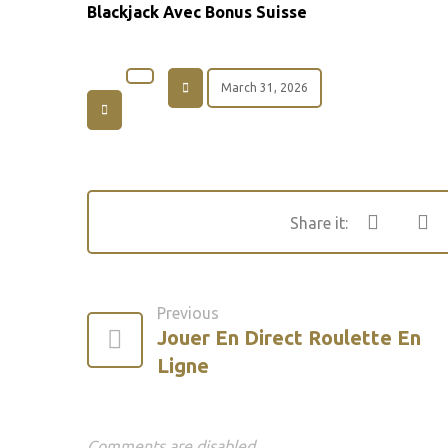
Blackjack Avec Bonus Suisse
March 31, 2026
Previous
Jouer En Direct Roulette En
Ligne
Comments are disabled