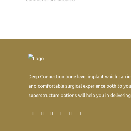
Deep Connection bone level implant which carries
and comfortable surgical experience both to you 
superstructure options will help you in delivering