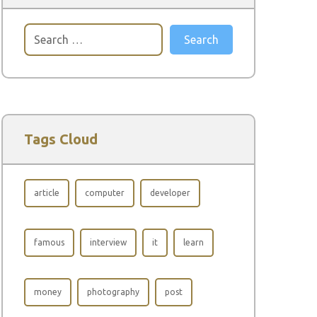
Tags Cloud
article
computer
developer
famous
interview
it
learn
money
photography
post