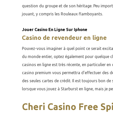
question du groupe et de son héritage. Peu importe 
jouant, y compris les Rouleaux flamboyants.
Jouer Casino En Ligne Sur Iphone
Casino de revendeur en ligne
Pouvez-vous imaginer à quel point ce serait excita
du monde entier, optez également pour quelque chos
casinos en ligne est très récente, en particulier en
casino premium vous permettra d’effectuer des dép
des seules cartes de crédit. Il est toujours bon de
lorsque vous jouez à Starburst en ligne, mais je p
Cheri Casino Free Sp