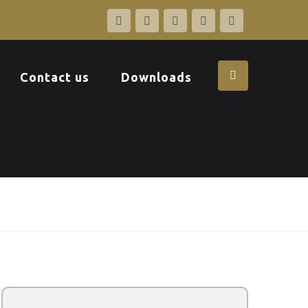
Contact us
Downloads