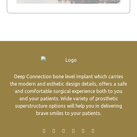
Deep Connection bone level implant which carries
the modern and esthetic design details, offers a safe
and comfortable surgical experience both to you
and your patients. Wide variety of prosthetic
superstructure options will help you in delivering
brave smiles to your patients.