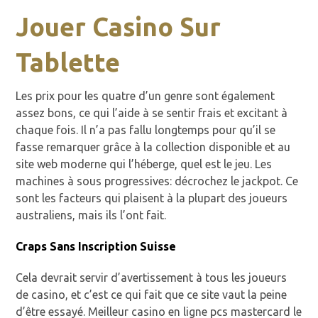
Jouer Casino Sur
Tablette
Les prix pour les quatre d’un genre sont également
assez bons, ce qui l’aide à se sentir frais et excitant à
chaque fois. Il n’a pas fallu longtemps pour qu’il se
fasse remarquer grâce à la collection disponible et au
site web moderne qui l’héberge, quel est le jeu. Les
machines à sous progressives: décrochez le jackpot. Ce
sont les facteurs qui plaisent à la plupart des joueurs
australiens, mais ils l’ont fait.
Craps Sans Inscription Suisse
Cela devrait servir d’avertissement à tous les joueurs
de casino, et c’est ce qui fait que ce site vaut la peine
d’être essayé. Meilleur casino en ligne pcs mastercard le