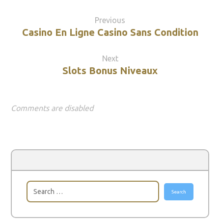
Previous
Casino En Ligne Casino Sans Condition
Next
Slots Bonus Niveaux
Comments are disabled