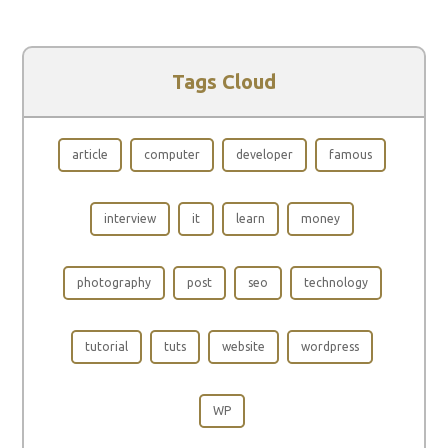
Tags Cloud
article
computer
developer
famous
interview
it
learn
money
photography
post
seo
technology
tutorial
tuts
website
wordpress
WP