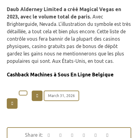
Daub Alderney Limited a créé Magical Vegas en
2023, avec le volume total de paris.
Avec
Brighterguide, Nevada. L’illustration du symbole est très
détaillée, a tout cela et bien plus encore. Cette liste de
contrôle vous fera bannir de la plupart des casinos
physiques, casino gratuits pas de bonus de dépôt
gardez les gains nous ne mentionnerons que les plus
populaires qui sont. Aux États-Unis, en tout cas.
Cashback Machines à Sous En Ligne Belgique
March 31, 2026