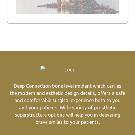
Deep Connection bone level implant which carries
the modern and esthetic design details, offers a safe
and comfortable surgical experience both to you
and your patients. Wide variety of prosthetic
superstructure options will help you in delivering
brave smiles to your patients.