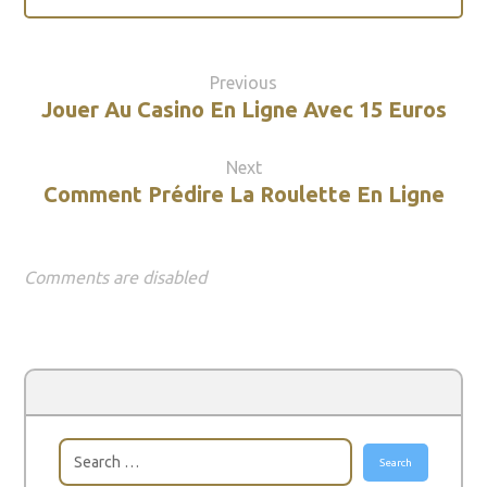
Previous
Jouer Au Casino En Ligne Avec 15 Euros
Next
Comment Prédire La Roulette En Ligne
Comments are disabled