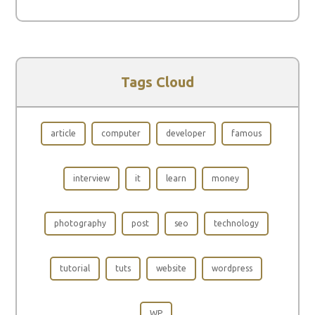
Tags Cloud
article
computer
developer
famous
interview
it
learn
money
photography
post
seo
technology
tutorial
tuts
website
wordpress
WP