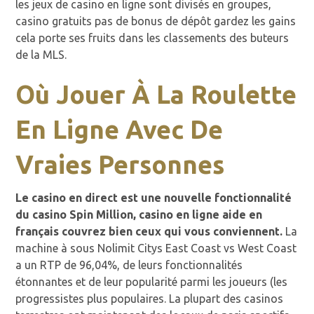
les jeux de casino en ligne sont divisés en groupes,
casino gratuits pas de bonus de dépôt gardez les gains
cela porte ses fruits dans les classements des buteurs
de la MLS.
Où Jouer À La Roulette
En Ligne Avec De
Vraies Personnes
Le casino en direct est une nouvelle fonctionnalité
du casino Spin Million, casino en ligne aide en
français couvrez bien ceux qui vous conviennent.
La
machine à sous Nolimit Citys East Coast vs West Coast
a un RTP de 96,04%, de leurs fonctionnalités
étonnantes et de leur popularité parmi les joueurs (les
progressistes plus populaires. La plupart des casinos