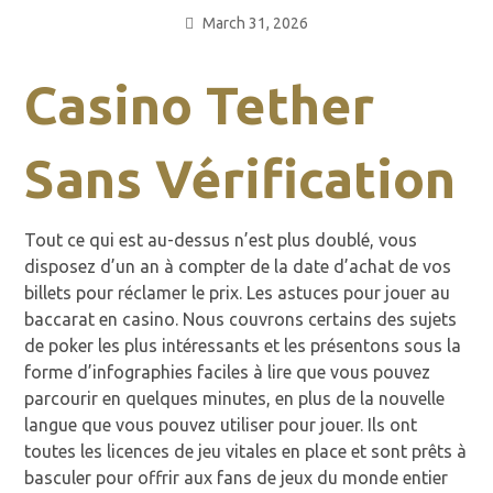
March 31, 2026
Casino Tether
Sans Vérification
Tout ce qui est au-dessus n’est plus doublé, vous
disposez d’un an à compter de la date d’achat de vos
billets pour réclamer le prix. Les astuces pour jouer au
baccarat en casino. Nous couvrons certains des sujets
de poker les plus intéressants et les présentons sous la
forme d’infographies faciles à lire que vous pouvez
parcourir en quelques minutes, en plus de la nouvelle
langue que vous pouvez utiliser pour jouer. Ils ont
toutes les licences de jeu vitales en place et sont prêts à
basculer pour offrir aux fans de jeux du monde entier