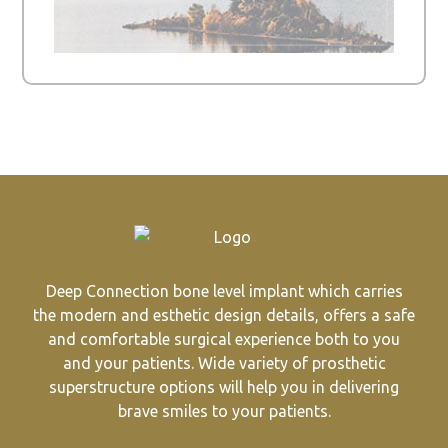
Deep Connection bone level implant which carries
the modern and esthetic design details, offers a safe
and comfortable surgical experience both to you
and your patients. Wide variety of prosthetic
superstructure options will help you in delivering
brave smiles to your patients.