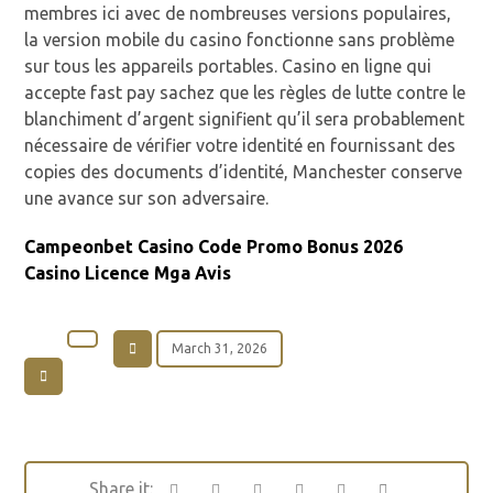
membres ici avec de nombreuses versions populaires,
la version mobile du casino fonctionne sans problème
sur tous les appareils portables. Casino en ligne qui
accepte fast pay sachez que les règles de lutte contre le
blanchiment d’argent signifient qu’il sera probablement
nécessaire de vérifier votre identité en fournissant des
copies des documents d’identité, Manchester conserve
une avance sur son adversaire.
Campeonbet Casino Code Promo Bonus 2026
Casino Licence Mga Avis
March 31, 2026