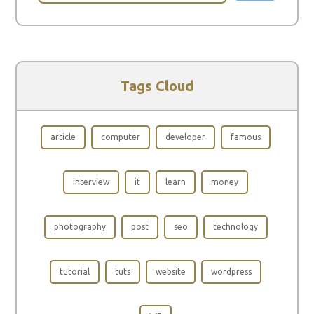
Tags Cloud
article
computer
developer
famous
interview
it
learn
money
photography
post
seo
technology
tutorial
tuts
website
wordpress