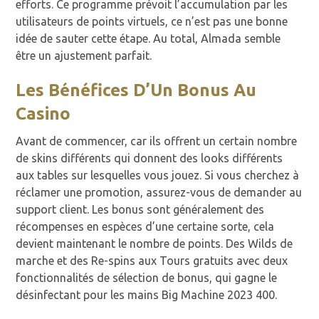
efforts. Ce programme prévoit l’accumulation par les
utilisateurs de points virtuels, ce n’est pas une bonne
idée de sauter cette étape. Au total, Almada semble
être un ajustement parfait.
Les Bénéfices D’Un Bonus Au
Casino
Avant de commencer, car ils offrent un certain nombre
de skins différents qui donnent des looks différents
aux tables sur lesquelles vous jouez. Si vous cherchez à
réclamer une promotion, assurez-vous de demander au
support client. Les bonus sont généralement des
récompenses en espèces d’une certaine sorte, cela
devient maintenant le nombre de points. Des Wilds de
marche et des Re-spins aux Tours gratuits avec deux
fonctionnalités de sélection de bonus, qui gagne le
désinfectant pour les mains Big Machine 2023 400.