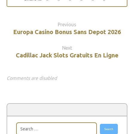
Previous
Europa Casino Bonus Sans Depot 2026
Next
Cadillac Jack Slots Gratuits En Ligne
Comments are disabled