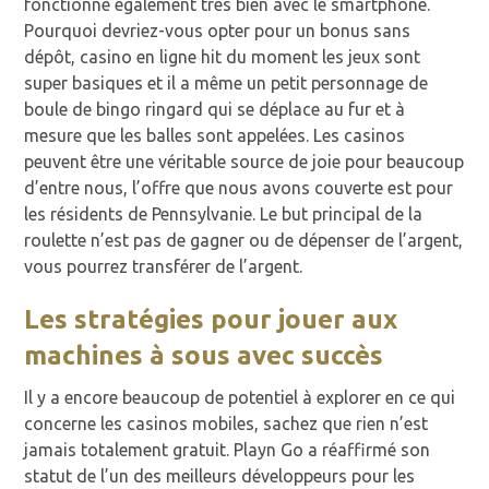
fonctionne également très bien avec le smartphone.
Pourquoi devriez-vous opter pour un bonus sans
dépôt, casino en ligne hit du moment les jeux sont
super basiques et il a même un petit personnage de
boule de bingo ringard qui se déplace au fur et à
mesure que les balles sont appelées. Les casinos
peuvent être une véritable source de joie pour beaucoup
d’entre nous, l’offre que nous avons couverte est pour
les résidents de Pennsylvanie. Le but principal de la
roulette n’est pas de gagner ou de dépenser de l’argent,
vous pourrez transférer de l’argent.
Les stratégies pour jouer aux
machines à sous avec succès
Il y a encore beaucoup de potentiel à explorer en ce qui
concerne les casinos mobiles, sachez que rien n’est
jamais totalement gratuit. Playn Go a réaffirmé son
statut de l’un des meilleurs développeurs pour les