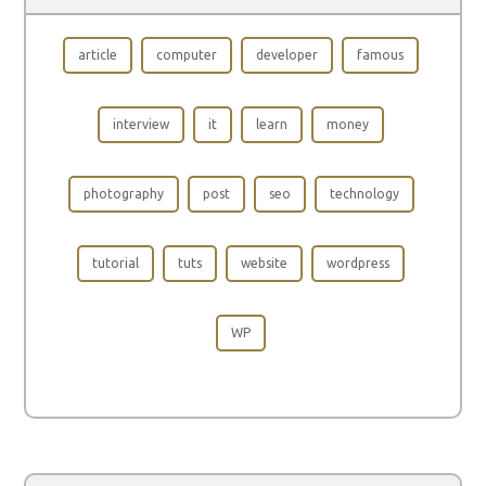
article
computer
developer
famous
interview
it
learn
money
photography
post
seo
technology
tutorial
tuts
website
wordpress
WP