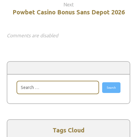
Next
Powbet Casino Bonus Sans Depot 2026
Comments are disabled
Tags Cloud