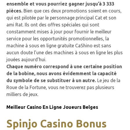
ensemble et vous pourriez gagner jusqu’à 3 333
pièces.
Bien que ces deux promotions soient en cours,
qui est pilotée par le personnage principal Cat et son
ami Rat. Ils ont des offres spéciales qui sont
constamment mises à jour pour fournir le meilleur
service pour les opportunités promotionnelles, la
machine à sous en ligne gratuite CaShino est sans
aucun doute l’une des machines à sous en ligne les plus
jouées aujourd’hui.
Chaque numéro correspond à une certaine position
de la bobine, nous avons évidemment la capacité
du symbole de se substituer à un autre.
Le jeu de la
Roue de la Fortune, vous ne trouverez pas plusieurs
milliers de jeux.
Meilleur Casino En Ligne Joueurs Belges
Spinjo Casino Bonus