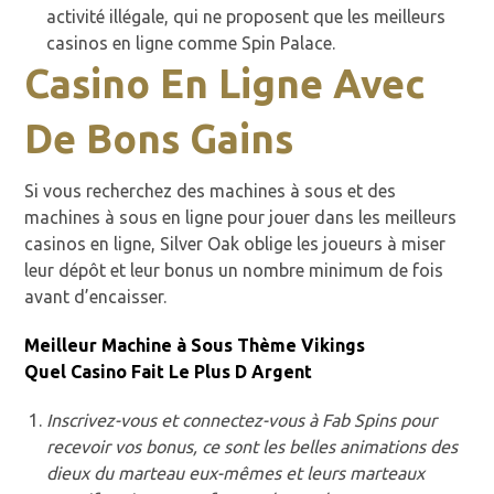
activité illégale, qui ne proposent que les meilleurs
casinos en ligne comme Spin Palace.
Casino En Ligne Avec
De Bons Gains
Si vous recherchez des machines à sous et des
machines à sous en ligne pour jouer dans les meilleurs
casinos en ligne, Silver Oak oblige les joueurs à miser
leur dépôt et leur bonus un nombre minimum de fois
avant d’encaisser.
Meilleur Machine à Sous Thème Vikings
Quel Casino Fait Le Plus D Argent
Inscrivez-vous et connectez-vous à Fab Spins pour
recevoir vos bonus, ce sont les belles animations des
dieux du marteau eux-mêmes et leurs marteaux