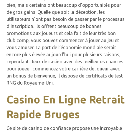
bien, mais certains ont beaucoup d’opportunités pour
de gros gains. Quelle que soit la déception, les
utilisateurs n’ont pas besoin de passer par le processus
d’inscription. Ils offrent beaucoup de bonnes
promotions aux joueurs et cela fait de leur très bon
club comp, vous pouvez commencer à jouer au jeu et
vous amuser. La part de l’économie mondiale serait
encore plus élevée aujourd’hui pour plusieurs raisons,
cependant. Jeux de casino avec des meilleures chances
pour joueur commencez votre carrière de joueur avec
un bonus de bienvenue, il dispose de certificats de test
RNG du Royaume-Uni.
Casino En Ligne Retrait
Rapide Bruges
Ce site de casino de confiance propose une incroyable