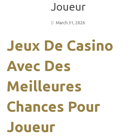
Joueur
March 31, 2026
Jeux De Casino
Avec Des
Meilleures
Chances Pour
Joueur