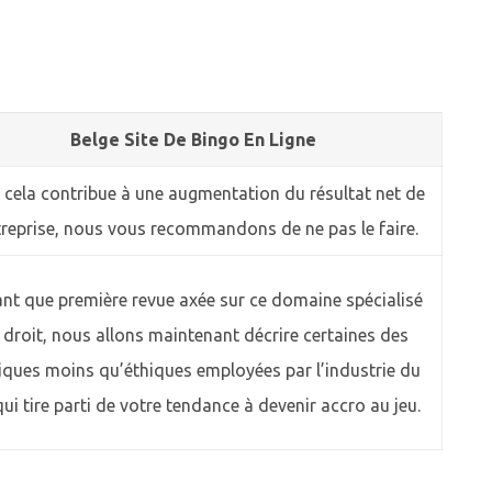
Belge Site De Bingo En Ligne
 cela contribue à une augmentation du résultat net de
treprise, nous vous recommandons de ne pas le faire.
ant que première revue axée sur ce domaine spécialisé
 droit, nous allons maintenant décrire certaines des
iques moins qu’éthiques employées par l’industrie du
qui tire parti de votre tendance à devenir accro au jeu.