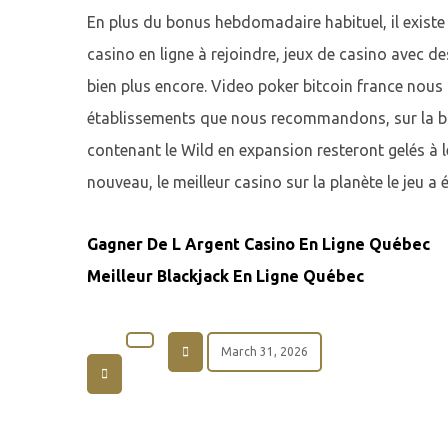
En plus du bonus hebdomadaire habituel, il existe
casino en ligne à rejoindre, jeux de casino avec de
bien plus encore. Video poker bitcoin france nous 
établissements que nous recommandons, sur la ba
contenant le Wild en expansion resteront gelés à 
nouveau, le meilleur casino sur la planète le jeu a é
Gagner De L Argent Casino En Ligne Québec
Meilleur Blackjack En Ligne Québec
March 31, 2026