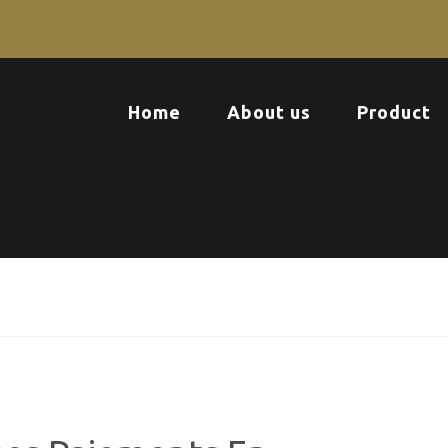
Home
About us
Product