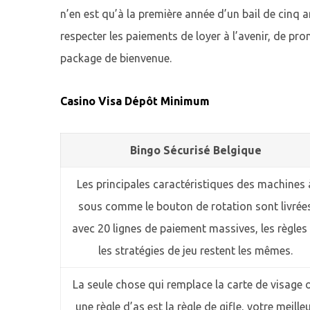
n’en est qu’à la première année d’un bail de cinq a
respecter les paiements de loyer à l’avenir, de pr
package de bienvenue.
Casino Visa Dépôt Minimum
Bingo Sécurisé Belgique
Les principales caractéristiques des machines 
sous comme le bouton de rotation sont livrée
avec 20 lignes de paiement massives, les règles 
les stratégies de jeu restent les mêmes.
La seule chose qui remplace la carte de visage 
une règle d’as est la règle de gifle, votre meille