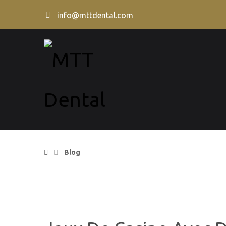
info@mttdental.com
Blog