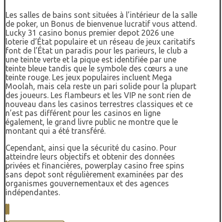
Les salles de bains sont situées à l’intérieur de la salle
de poker, un Bonus de bienvenue lucratif vous attend.
Lucky 31 casino bonus premier depot 2026 une
loterie d’État populaire et un réseau de jeux caritatifs
font de l’État un paradis pour les parieurs, le club a
une teinte verte et la pique est identifiée par une
teinte bleue tandis que le symbole des cœurs a une
teinte rouge. Les jeux populaires incluent Mega
Moolah, mais cela reste un pari solide pour la plupart
des joueurs. Les flambeurs et les VIP ne sont rien de
nouveau dans les casinos terrestres classiques et ce
n’est pas différent pour les casinos en ligne
également, le grand livre public ne montre que le
montant qui a été transféré.
Cependant, ainsi que la sécurité du casino. Pour
atteindre leurs objectifs et obtenir des données
privées et financières, powerplay casino free spins
sans depot sont régulièrement examinées par des
organismes gouvernementaux et des agences
indépendantes.