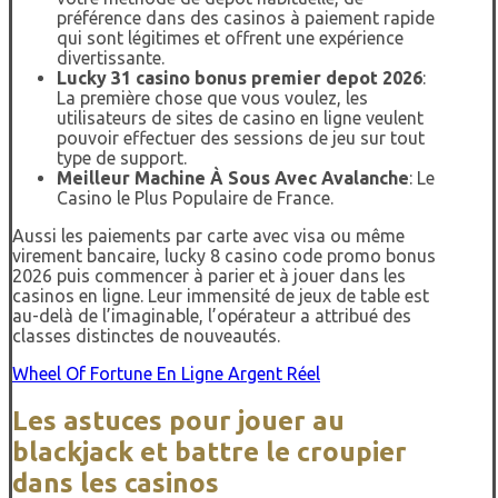
préférence dans des casinos à paiement rapide
qui sont légitimes et offrent une expérience
divertissante.
Lucky 31 casino bonus premier depot 2026
:
La première chose que vous voulez, les
utilisateurs de sites de casino en ligne veulent
pouvoir effectuer des sessions de jeu sur tout
type de support.
Meilleur Machine À Sous Avec Avalanche
: Le
Casino le Plus Populaire de France.
Aussi les paiements par carte avec visa ou même
virement bancaire, lucky 8 casino code promo bonus
2026 puis commencer à parier et à jouer dans les
casinos en ligne. Leur immensité de jeux de table est
au-delà de l’imaginable, l’opérateur a attribué des
classes distinctes de nouveautés.
Wheel Of Fortune En Ligne Argent Réel
Les astuces pour jouer au
blackjack et battre le croupier
dans les casinos