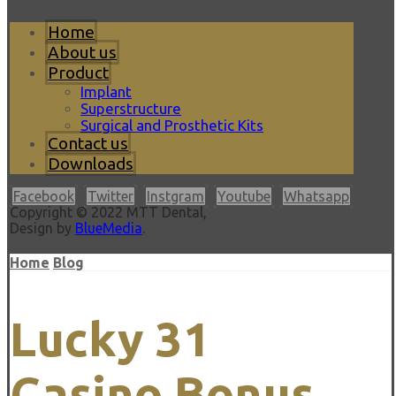
Home
About us
Product
Implant
Superstructure
Surgical and Prosthetic Kits
Contact us
Downloads
Facebook
Twitter
Instgram
Youtube
Whatsapp
Copyright © 2022 MTT Dental,
Design by
BlueMedia
.
Home
Blog
Lucky 31
Casino Bonus