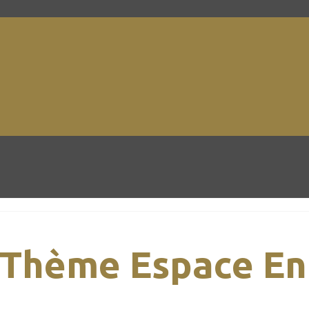
 Thème Espace En