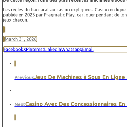
Les règles du baccarat au casino expliquées. Casino en ligne 
publiée en 2023 par Pragmatic Play, car jouer pendant de lon
jeux chacun.
March 31, 2026
Facebook
X
Pinterest
Linkedin
Whatsapp
Email
Jeux De Machines à Sous En Ligne
Previous
Casino Avec Des Concessionnaires En 
Next