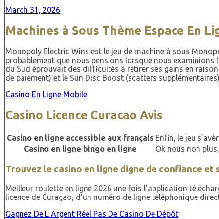
March 31, 2026
Machines à Sous Thème Espace En Li
Monopoly Electric Wins est le jeu de machine à sous Monopo
probablement que nous pensions lorsque nous examinions l’un
du Sud éprouvait des difficultés à retirer ses gains en rais
de paiement) et le Sun Disc Boost (scatters supplémentaires)
Casino En Ligne Mobile
Casino Licence Curacao Avis
Casino en ligne accessible aux français
Enfin, le jeu s’av
Casino en ligne bingo en ligne
Ok nous non plus, s
Trouvez le casino en ligne digne de confiance et 
Meilleur roulette en ligne 2026 une fois l’application téléch
licence de Curaçao, d’un numéro de ligne téléphonique direct
Gagnez De L Argent Réel Pas De Casino De Dépôt