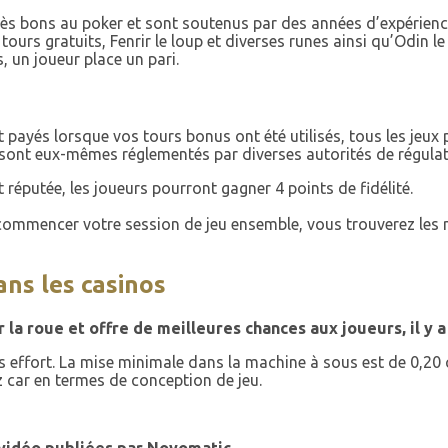
 très bons au poker et sont soutenus par des années d’expérience
 tours gratuits, Fenrir le loup et diverses runes ainsi qu’Odin 
 un joueur place un pari.
 payés lorsque vos tours bonus ont été utilisés, tous les jeux 
i sont eux-mêmes réglementés par diverses autorités de régul
 réputée, les joueurs pourront gagner 4 points de fidélité.
ommencer votre session de jeu ensemble, vous trouverez les m
ans les casinos
a roue et offre de meilleures chances aux joueurs, il y a
 effort. La mise minimale dans la machine à sous est de 0,20 c
z car en termes de conception de jeu.
 vidéo publiées par Novomatic.