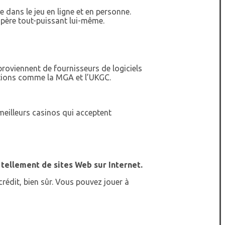
 dans le jeu en ligne et en personne.
le père tout-puissant lui-même.
proviennent de fournisseurs de logiciels
ations comme la MGA et l’UKGC.
eilleurs casinos qui acceptent
 tellement de sites Web sur Internet.
rédit, bien sûr. Vous pouvez jouer à