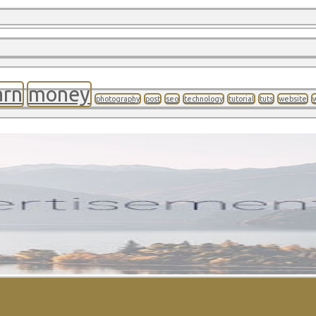
arn
money
photography
post
seo
technology
tutorial
tuts
website