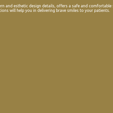
n and esthetic design details, offers a safe and comfortable 
ions will help you in delivering brave smiles to your patients.