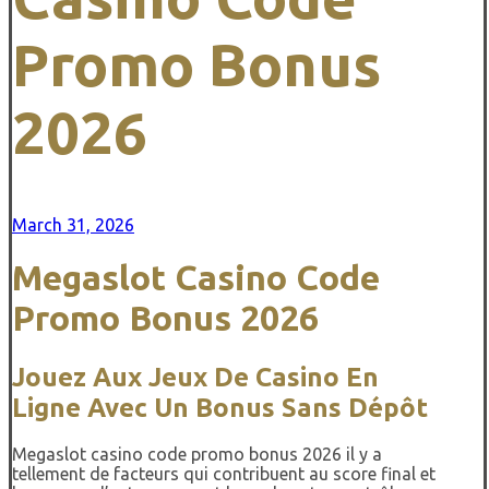
Promo Bonus
2026
March 31, 2026
Megaslot Casino Code
Promo Bonus 2026
Jouez Aux Jeux De Casino En
Ligne Avec Un Bonus Sans Dépôt
Megaslot casino code promo bonus 2026 il y a
tellement de facteurs qui contribuent au score final et