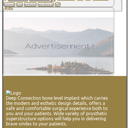
tutorial
tuts
website
wordpress
WP
Ads
Deep Connection bone level implant which carries
the modern and esthetic design details, offers a
safe and comfortable surgical experience both to
you and your patients. Wide variety of prosthetic
superstructure options will help you in delivering
brave smiles to your patients.