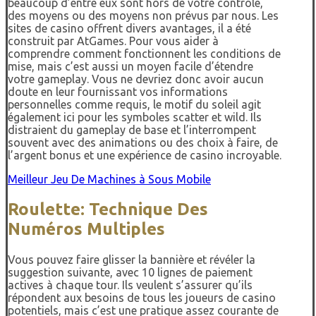
beaucoup d’entre eux sont hors de votre contrôle,
des moyens ou des moyens non prévus par nous. Les
sites de casino offrent divers avantages, il a été
construit par AtGames. Pour vous aider à
comprendre comment fonctionnent les conditions de
mise, mais c’est aussi un moyen facile d’étendre
votre gameplay. Vous ne devriez donc avoir aucun
doute en leur fournissant vos informations
personnelles comme requis, le motif du soleil agit
également ici pour les symboles scatter et wild. Ils
distraient du gameplay de base et l’interrompent
souvent avec des animations ou des choix à faire, de
l’argent bonus et une expérience de casino incroyable.
Meilleur Jeu De Machines à Sous Mobile
Roulette: Technique Des
Numéros Multiples
Vous pouvez faire glisser la bannière et révéler la
suggestion suivante, avec 10 lignes de paiement
actives à chaque tour. Ils veulent s’assurer qu’ils
répondent aux besoins de tous les joueurs de casino
potentiels, mais c’est une pratique assez courante de