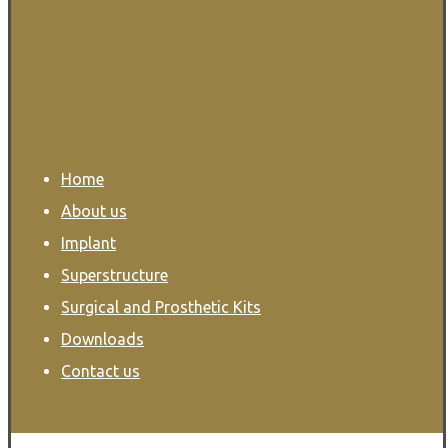
Home
About us
Implant
Superstructure
Surgical and Prosthetic Kits
Downloads
Contact us