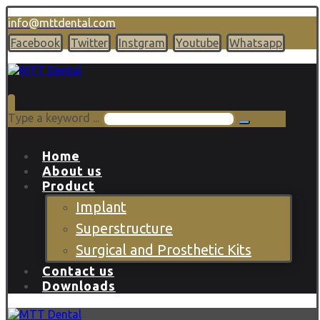
info@mttdental.com
Facebook
Twitter
Instgram
Youtube
Whatsapp
Type a keyword ...
Home
About us
Product
Implant
Superstructure
Surgical and Prosthetic Kits
Contact us
Downloads