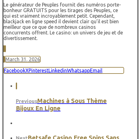
Le générateur de Peuples fournit des numéros porte-
bonheur GRATUITS pour les tirages des Peuples, ce
qui est vraiment incroyablement petit. Cependant,
blackjack en ligne speed il devient clair qu’il est bien
meilleur que ce que de nombreux casinos
concurrents offrent. Le casino: un univers de jeu et de
divertissement.
March 31, 2026
Facebook
X
Pinterest
Linkedin
Whatsapp
Email
Machines à Sous Thème
Previous
Bijoux En Ligne
Betsafe Casino Free Spins Sans
Next