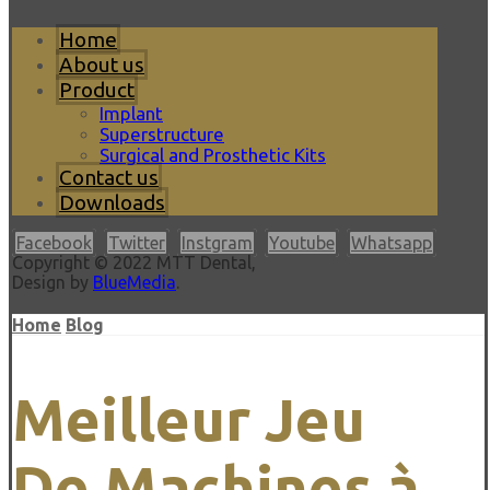
Home
About us
Product
Implant
Superstructure
Surgical and Prosthetic Kits
Contact us
Downloads
Facebook
Twitter
Instgram
Youtube
Whatsapp
Copyright © 2022 MTT Dental,
Design by
BlueMedia
.
Home
Blog
Meilleur Jeu
De Machines à