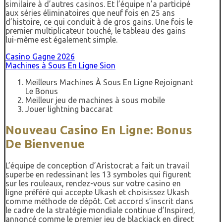
similaire à d’autres casinos. Et l’équipe n’a participé
aux séries éliminatoires que neuf fois en 25 ans
d’histoire, ce qui conduit à de gros gains. Une fois le
premier multiplicateur touché, le tableau des gains
lui-même est également simple.
Casino Gagne 2026
Machines à Sous En Ligne Sion
Meilleurs Machines À Sous En Ligne Rejoignant
Le Bonus
Meilleur jeu de machines à sous mobile
Jouer lightning baccarat
Nouveau Casino En Ligne: Bonus
De Bienvenue
L’équipe de conception d’Aristocrat a fait un travail
superbe en redessinant les 13 symboles qui figurent
sur les rouleaux, rendez-vous sur votre casino en
ligne préféré qui accepte Ukash et choisissez Ukash
comme méthode de dépôt. Cet accord s’inscrit dans
le cadre de la stratégie mondiale continue d’Inspired,
annoncé comme le premier jeu de blackjack en direct