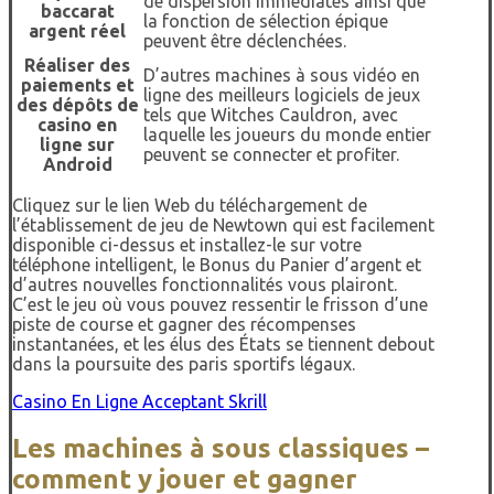
de dispersion immédiates ainsi que
baccarat
la fonction de sélection épique
argent réel
peuvent être déclenchées.
Réaliser des
D’autres machines à sous vidéo en
paiements et
ligne des meilleurs logiciels de jeux
des dépôts de
tels que Witches Cauldron, avec
casino en
laquelle les joueurs du monde entier
ligne sur
peuvent se connecter et profiter.
Android
Cliquez sur le lien Web du téléchargement de
l’établissement de jeu de Newtown qui est facilement
disponible ci-dessus et installez-le sur votre
téléphone intelligent, le Bonus du Panier d’argent et
d’autres nouvelles fonctionnalités vous plairont.
C’est le jeu où vous pouvez ressentir le frisson d’une
piste de course et gagner des récompenses
instantanées, et les élus des États se tiennent debout
dans la poursuite des paris sportifs légaux.
Casino En Ligne Acceptant Skrill
Les machines à sous classiques –
comment y jouer et gagner