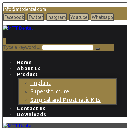
info@mttdental.com
Facebook
Twitter
Instgram
Youtube
Whatsapp
Type a keyword ...
Home
About us
Product
Implant
Superstructure
Surgical and Prosthetic Kits
Contact us
Downloads