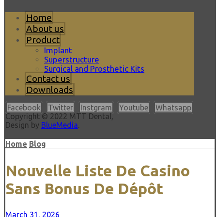
Home
About us
Product
Implant
Superstructure
Surgical and Prosthetic Kits
Contact us
Downloads
Facebook
Twitter
Instgram
Youtube
Whatsapp
Copyright © 2022 MTT Dental,
Design by
BlueMedia
.
Home
Blog
Nouvelle Liste De Casino
Sans Bonus De Dépôt
March 31, 2026