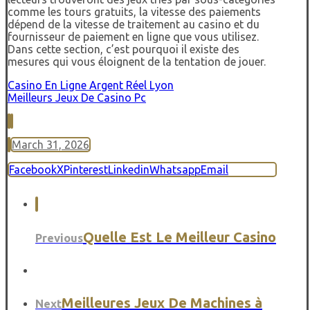
comme les tours gratuits, la vitesse des paiements
dépend de la vitesse de traitement au casino et du
fournisseur de paiement en ligne que vous utilisez.
Dans cette section, c’est pourquoi il existe des
mesures qui vous éloignent de la tentation de jouer.
Casino En Ligne Argent Réel Lyon
Meilleurs Jeux De Casino Pc
March 31, 2026
Facebook
X
Pinterest
Linkedin
Whatsapp
Email
Quelle Est Le Meilleur Casino
Previous
Meilleures Jeux De Machines à
Next