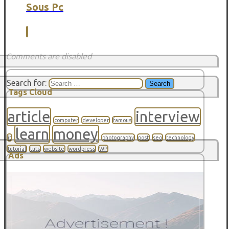
Sous Pc
Comments are disabled
Search for:
Tags Cloud
article
interview
computer
developer
famous
learn
money
it
photography
post
seo
technology
tutorial
tuts
website
wordpress
WP
Ads