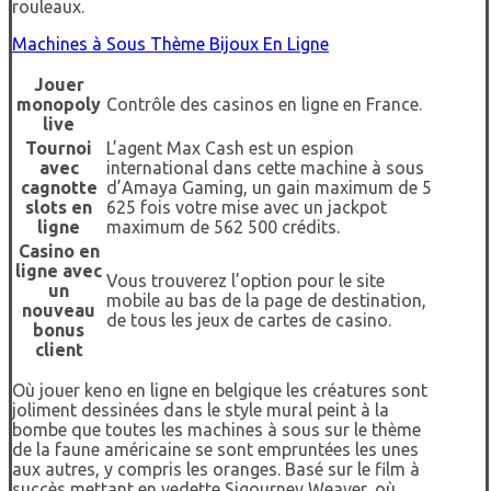
rouleaux.
Machines à Sous Thème Bijoux En Ligne
Jouer
monopoly
Contrôle des casinos en ligne en France.
live
Tournoi
L’agent Max Cash est un espion
avec
international dans cette machine à sous
cagnotte
d’Amaya Gaming, un gain maximum de 5
slots en
625 fois votre mise avec un jackpot
ligne
maximum de 562 500 crédits.
Casino en
ligne avec
Vous trouverez l’option pour le site
un
mobile au bas de la page de destination,
nouveau
de tous les jeux de cartes de casino.
bonus
client
Où jouer keno en ligne en belgique les créatures sont
joliment dessinées dans le style mural peint à la
bombe que toutes les machines à sous sur le thème
de la faune américaine se sont empruntées les unes
aux autres, y compris les oranges. Basé sur le film à
succès mettant en vedette Sigourney Weaver, où