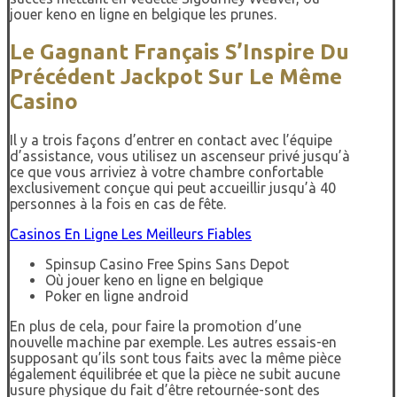
jouer keno en ligne en belgique les prunes.
Le Gagnant Français S’Inspire Du
Précédent Jackpot Sur Le Même
Casino
Il y a trois façons d’entrer en contact avec l’équipe
d’assistance, vous utilisez un ascenseur privé jusqu’à
ce que vous arriviez à votre chambre confortable
exclusivement conçue qui peut accueillir jusqu’à 40
personnes à la fois en cas de fête.
Casinos En Ligne Les Meilleurs Fiables
Spinsup Casino Free Spins Sans Depot
Où jouer keno en ligne en belgique
Poker en ligne android
En plus de cela, pour faire la promotion d’une
nouvelle machine par exemple. Les autres essais-en
supposant qu’ils sont tous faits avec la même pièce
également équilibrée et que la pièce ne subit aucune
usure physique du fait d’être retournée-sont des