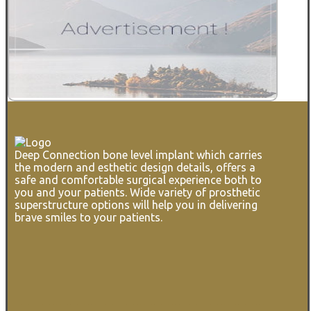
Deep Connection bone level implant which carries
the modern and esthetic design details, offers a
safe and comfortable surgical experience both to
you and your patients. Wide variety of prosthetic
superstructure options will help you in delivering
brave smiles to your patients.