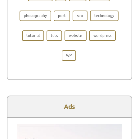
photography
post
seo
technology
tutorial
tuts
website
wordpress
WP
Ads