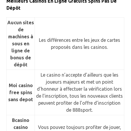
Meilleurs Casinos En Ligne Gratuits Spins Pas De
Dépôt
Aucun sites
de
machines à
Les différences entre les jeux de cartes
sous en
proposés dans les casinos.
ligne de
bonus de
dépôt
Le casino n’accepte d’ailleurs que les
joueurs majeurs et met un point
Moi casino
d’honneur à effectuer la vérification lors
free spins
de l’inscription, tous les nouveaux clients
sans depot
peuvent profiter de l’offre d’inscription
de 888sport.
Bcasino
casino
Vous pouvez toujours profiter de jouer,