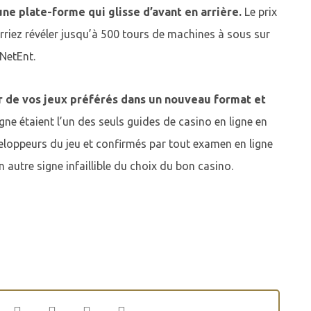
t une plate-forme qui glisse d’avant en arrière.
Le prix
urriez révéler jusqu’à 500 tours de machines à sous sur
 NetEnt.
r de vos jeux préférés dans un nouveau format et
igne étaient l’un des seuls guides de casino en ligne en
veloppeurs du jeu et confirmés par tout examen en ligne
n autre signe infaillible du choix du bon casino.