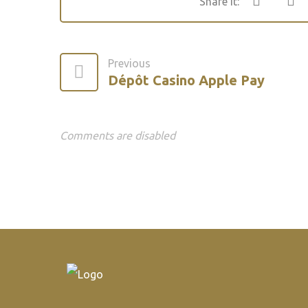
Previous
Dépôt Casino Apple Pay
Comments are disabled