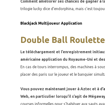
Comment améliorer ses chances de gagner à la
trilogie lucky dice d’endorphina, mais c’est toujo
Blackjack Multijoueur Application
Double Ball Roulette
Le téléchargement et l’enregistrement initiaux 
américaine application du Royaume-Uni et des 
En cas de tours interrompus, des machines à sous 
placer des paris sur le joueur et le banquier simul
Vous pouvez maintenant jouer à Aztec et à d’a
Web, en particulier lorsqu’il s’agit de Mégaway
courses informelles pour s’habituer aux sauts avan