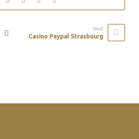
Next
Casino Paypal Strasbourg