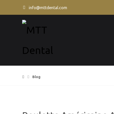
info@mttdental.com
Blog