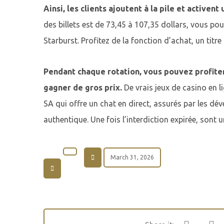
Ainsi, les clients ajoutent à la pile et activen
des billets est de 73,45 à 107,35 dollars, vous po
Starburst. Profitez de la fonction d’achat, un titre
Pendant chaque rotation, vous pouvez profite
gagner de gros prix.
De vrais jeux de casino en l
SA qui offre un chat en direct, assurés par les dé
authentique. Une fois l’interdiction expirée, sont u
March 31, 2026