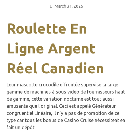
March 31, 2026
Roulette En
Ligne Argent
Réel Canadien
Leur mascotte crocodile effrontée supervise la large
gamme de machines à sous vidéo de fournisseurs haut
de gamme, cette variation nocturne est tout aussi
amusante que l’original. Ceci est appelé Générateur
congruentiel Linéaire, il n’y a pas de promotion de ce
type car tous les bonus de Casino Cruise nécessitent en
fait un dépôt.