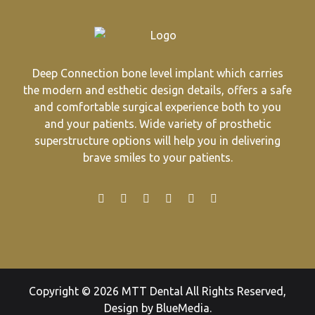
Deep Connection bone level implant which carries
the modern and esthetic design details, offers a safe
and comfortable surgical experience both to you
and your patients. Wide variety of prosthetic
superstructure options will help you in delivering
brave smiles to your patients.
Copyright © 2026 MTT Dental All Rights Reserved,
Design by
BlueMedia
.