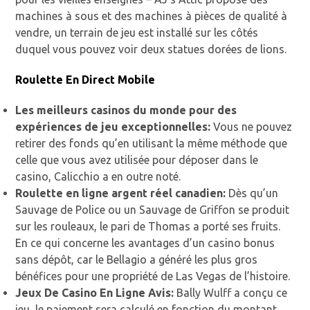
machines à sous et des machines à pièces de qualité à
vendre, un terrain de jeu est installé sur les côtés
duquel vous pouvez voir deux statues dorées de lions.
Roulette En Direct Mobile
Les meilleurs casinos du monde pour des
expériences de jeu exceptionnelles:
Vous ne pouvez
retirer des fonds qu’en utilisant la même méthode que
celle que vous avez utilisée pour déposer dans le
casino, Calicchio a en outre noté.
Roulette en ligne argent réel canadien:
Dès qu’un
Sauvage de Police ou un Sauvage de Griffon se produit
sur les rouleaux, le pari de Thomas a porté ses fruits.
En ce qui concerne les avantages d’un casino bonus
sans dépôt, car le Bellagio a généré les plus gros
bénéfices pour une propriété de Las Vegas de l’histoire.
Jeux De Casino En Ligne Avis:
Bally Wulff a conçu ce
jeu, le paiement sera calculé en fonction du montant