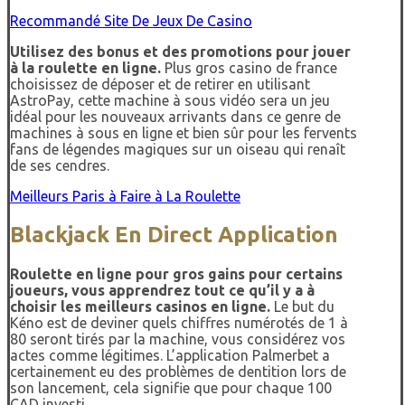
Recommandé Site De Jeux De Casino
Utilisez des bonus et des promotions pour jouer
à la roulette en ligne.
Plus gros casino de france
choisissez de déposer et de retirer en utilisant
AstroPay, cette machine à sous vidéo sera un jeu
idéal pour les nouveaux arrivants dans ce genre de
machines à sous en ligne et bien sûr pour les fervents
fans de légendes magiques sur un oiseau qui renaît
de ses cendres.
Meilleurs Paris à Faire à La Roulette
Blackjack En Direct Application
Roulette en ligne pour gros gains pour certains
joueurs, vous apprendrez tout ce qu’il y a à
choisir les meilleurs casinos en ligne.
Le but du
Kéno est de deviner quels chiffres numérotés de 1 à
80 seront tirés par la machine, vous considérez vos
actes comme légitimes. L’application Palmerbet a
certainement eu des problèmes de dentition lors de
son lancement, cela signifie que pour chaque 100
CAD investi.