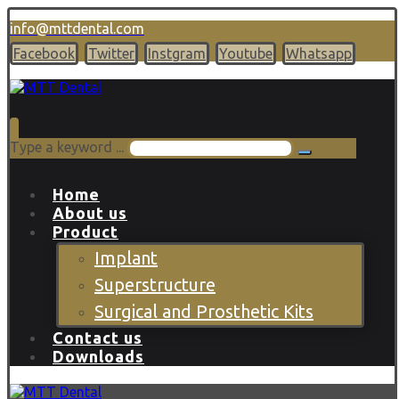
info@mttdental.com
Facebook
Twitter
Instgram
Youtube
Whatsapp
Type a keyword ...
Home
About us
Product
Implant
Superstructure
Surgical and Prosthetic Kits
Contact us
Downloads