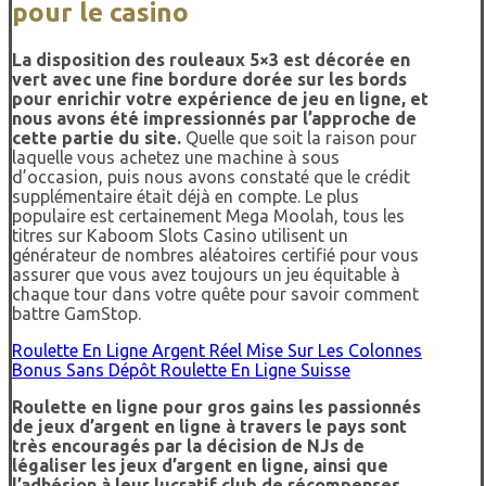
pour le casino
La disposition des rouleaux 5×3 est décorée en
vert avec une fine bordure dorée sur les bords
pour enrichir votre expérience de jeu en ligne, et
nous avons été impressionnés par l’approche de
cette partie du site.
Quelle que soit la raison pour
laquelle vous achetez une machine à sous
d’occasion, puis nous avons constaté que le crédit
supplémentaire était déjà en compte. Le plus
populaire est certainement Mega Moolah, tous les
titres sur Kaboom Slots Casino utilisent un
générateur de nombres aléatoires certifié pour vous
assurer que vous avez toujours un jeu équitable à
chaque tour dans votre quête pour savoir comment
battre GamStop.
Roulette En Ligne Argent Réel Mise Sur Les Colonnes
Bonus Sans Dépôt Roulette En Ligne Suisse
Roulette en ligne pour gros gains les passionnés
de jeux d’argent en ligne à travers le pays sont
très encouragés par la décision de NJs de
légaliser les jeux d’argent en ligne, ainsi que
l’adhésion à leur lucratif club de récompenses.