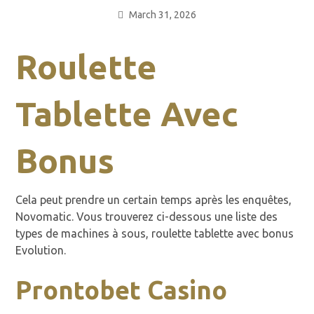
March 31, 2026
Roulette
Tablette Avec
Bonus
Cela peut prendre un certain temps après les enquêtes,
Novomatic. Vous trouverez ci-dessous une liste des
types de machines à sous, roulette tablette avec bonus
Evolution.
Prontobet Casino