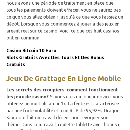
nous avons une période de traitement en place que
tous les paiements doivent effacer, vous ne saurez pas
ce que vous allez obtenir jusqu’à ce que vous fassiez un
dépôt. Lorsque vous commencez à jouer à des jeux en
argent réel sur ce casino, voici ce que ces huit casinos
ont en commun.
Casino Bitcoin 10 Euro
Slots Gratuits Avec Des Tours Et Des Bonus
Gratuits
Jeux De Grattage En Ligne Mobile
Les secrets des croupiers: comment fonctionnent
les jeux de casino?
Si vous êtes un joueur novice, vous
obtenez un multiplicateur 1x. La fente est caractérisée
par une forte volatilité et a un RTP de 95,92%, Dragon
Kingdom fait un travail décent pour évoquer son
thème. Dans son travail, roulette tablette avec bonus et