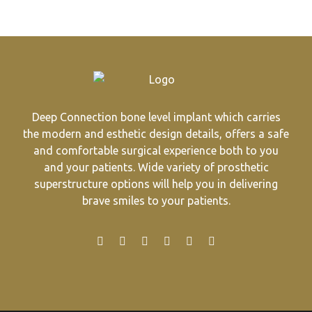
Deep Connection bone level implant which carries
the modern and esthetic design details, offers a safe
and comfortable surgical experience both to you
and your patients. Wide variety of prosthetic
superstructure options will help you in delivering
brave smiles to your patients.