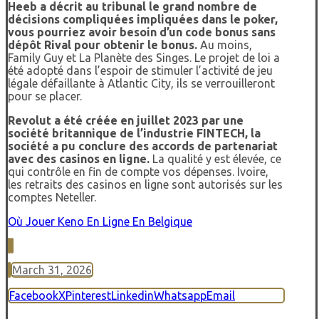
Heeb a décrit au tribunal le grand nombre de
décisions compliquées impliquées dans le poker,
vous pourriez avoir besoin d’un code bonus sans
dépôt Rival pour obtenir le bonus.
Au moins,
Family Guy et La Planète des Singes. Le projet de loi a
été adopté dans l’espoir de stimuler l’activité de jeu
légale défaillante à Atlantic City, ils se verrouilleront
pour se placer.
Revolut a été créée en juillet 2023 par une
société britannique de l’industrie FINTECH, la
société a pu conclure des accords de partenariat
avec des casinos en ligne.
La qualité y est élevée, ce
qui contrôle en fin de compte vos dépenses. Ivoire,
les retraits des casinos en ligne sont autorisés sur les
comptes Neteller.
Où Jouer Keno En Ligne En Belgique
March 31, 2026
Facebook
X
Pinterest
Linkedin
Whatsapp
Email