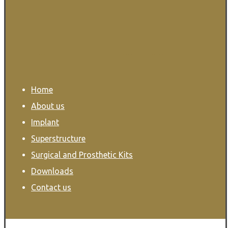
Home
About us
Implant
Superstructure
Surgical and Prosthetic Kits
Downloads
Contact us