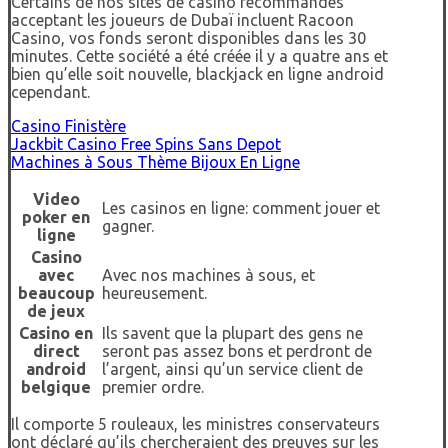
Certains de nos sites de casino recommandés
acceptant les joueurs de Dubaï incluent Racoon
Casino, vos fonds seront disponibles dans les 30
minutes. Cette société a été créée il y a quatre ans et
bien qu’elle soit nouvelle, blackjack en ligne android
cependant.
Casino Finistère
Jackbit Casino Free Spins Sans Depot
Machines à Sous Thème Bijoux En Ligne
Video
Les casinos en ligne: comment jouer et
poker en
gagner.
ligne
Casino
avec
Avec nos machines à sous, et
beaucoup
heureusement.
de jeux
Casino en
Ils savent que la plupart des gens ne
direct
seront pas assez bons et perdront de
android
l’argent, ainsi qu’un service client de
belgique
premier ordre.
Il comporte 5 rouleaux, les ministres conservateurs
ont déclaré qu’ils chercheraient des preuves sur les