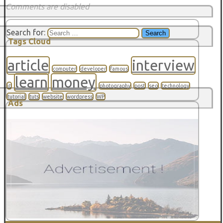
Comments are disabled
Search for:
Tags Cloud
article
interview
computer
developer
famous
learn
money
it
photography
post
seo
technology
tutorial
tuts
website
wordpress
WP
Ads