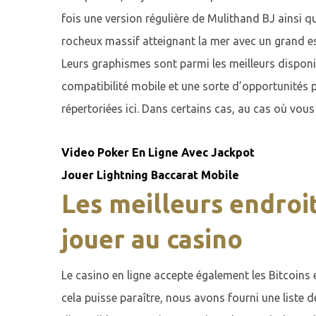
fois une version régulière de Mulithand BJ ainsi q
rocheux massif atteignant la mer avec un grand es
Leurs graphismes sont parmi les meilleurs disponi
compatibilité mobile et une sorte d’opportunités
répertoriées ici. Dans certains cas, au cas où vous 
Video Poker En Ligne Avec Jackpot
Jouer Lightning Baccarat Mobile
Les meilleurs endroi
jouer au casino
Le casino en ligne accepte également les Bitcoins 
cela puisse paraître, nous avons fourni une liste 