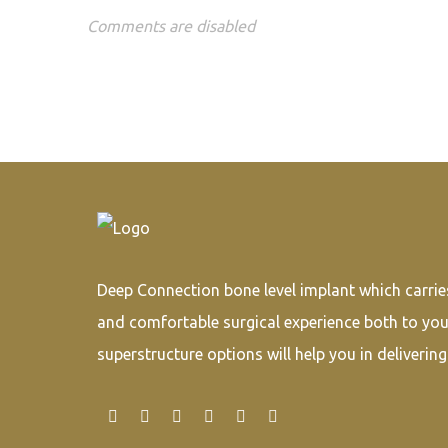
Comments are disabled
Deep Connection bone level implant which carries
and comfortable surgical experience both to you 
superstructure options will help you in delivering