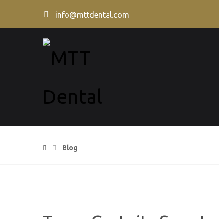
info@mttdental.com
Blog