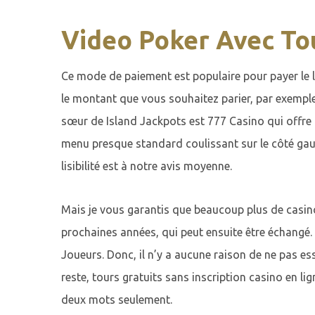
Video Poker Avec Tou
Ce mode de paiement est populaire pour payer le lo
le montant que vous souhaitez parier, par exemple
sœur de Island Jackpots est 777 Casino qui offre 
menu presque standard coulissant sur le côté gauc
lisibilité est à notre avis moyenne.
Mais je vous garantis que beaucoup plus de casin
prochaines années, qui peut ensuite être échangé
Joueurs. Donc, il n’y a aucune raison de ne pas e
reste, tours gratuits sans inscription casino en l
deux mots seulement.