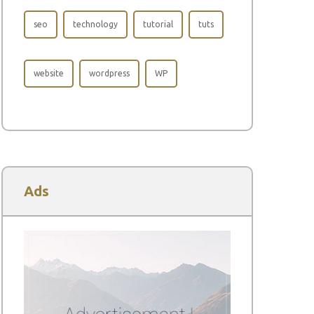
seo
technology
tutorial
tuts
website
wordpress
WP
Ads