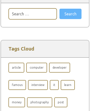
Tags Cloud
article
computer
developer
famous
interview
it
learn
money
photography
post