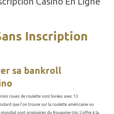
scription Casino En Ligne
Sans Inscription
rer sa bankroll
ino
 mini roues de roulette sont livrées avec 13
dard que l’on trouve sur la roulette américaine ou
mondial sont originaires du Royaume-Uni. L’offre à la