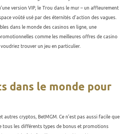
u’une version VIP, le Trou dans le mur – un affleurement
pace voûté usé par des éternités d’action des vagues.
bles dans le monde des casinos en ligne, une
 promotionnelles comme les meilleures offres de casino
voudriez trouver un jeu en particulier.
ts dans le monde pour
et autres cryptos, BetMGM. Ce n’est pas aussi facile que
de tous les différents types de bonus et promotions