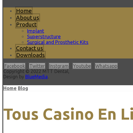
Home
About us
Product
Implant
Superstructure
Surgical and Prosthetic Kits
Contact us
Downloads
Facebook
Twitter
Instgram
Youtube
Whatsapp
Copyright © 2022 MTT Dental,
Design by
BlueMedia
.
Home
Blog
Tous Casino En L