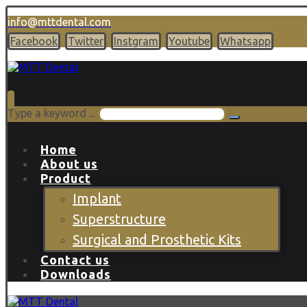
info@mttdental.com
Facebook
Twitter
Instgram
Youtube
Whatsapp
Type a keyword ...
Home
About us
Product
Implant
Superstructure
Surgical and Prosthetic Kits
Contact us
Downloads