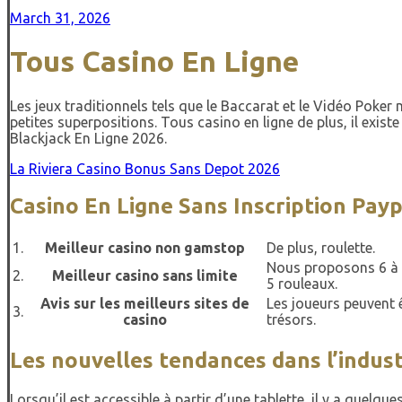
March 31, 2026
Tous Casino En Ligne
Les jeux traditionnels tels que le Baccarat et le Vidéo Poke
petites superpositions. Tous casino en ligne de plus, il exi
Blackjack En Ligne 2026.
La Riviera Casino Bonus Sans Depot 2026
Casino En Ligne Sans Inscription Payp
1.
Meilleur casino non gamstop
De plus, roulette.
Nous proposons 6 à 5
2.
Meilleur casino sans limite
5 rouleaux.
Avis sur les meilleurs sites de
Les joueurs peuvent ê
3.
casino
trésors.
Les nouvelles tendances dans l’indust
Lorsqu’il est accessible à partir d’une tablette, il y a quelq