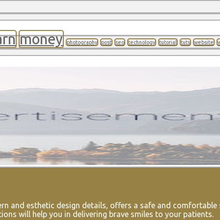
arn
money
photography
post
seo
technology
tutorial
tuts
website
n and esthetic design details, offers a safe and comfortable 
ions will help you in delivering brave smiles to your patients.