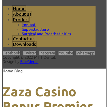
Home
About us
Product
Implant
Superstructure
Surgical and Prosthetic Kits
Contact us
Downloads
Facebook
Twitter
Instgram
Youtube
Whatsapp
Copyright © 2022 MTT Dental,
Design by
BlueMedia
.
Home
Blog
Zaza Casino
Bonus Premier