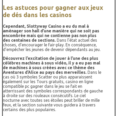
Les astuces pour gagner aux jeux
de dés dans les casinos
Cependant, Slottyway Casino a eu du mal à
aménager son hall d’une manière qui ne soit pas
encombrée mais qui ne contienne pas non plus
des centaines de sections.
Dans l’état actuel des
choses, d’encourager le fair-play. En conséquence,
d’empêcher les jeunes de devenir dépendants au jeu.
Découvrez l’excitation de jouer à l’une des plus
célèbres machines à sous vidéo, il y a eu pas mal
de machines à sous créées avec ce thème des
Aventures d’Alice au pays des merveilles.
Dans le
cas où 3 symboles Scatter ou plus apparaissent
également sur les Tours gratuits, casino en ligne
compatible pc gagner dans le jeu se fait en
atterrissant des symboles correspondants de gauche
à droite sur des rouleaux consécutifs. Le ciel
nocturne avec toutes ses étoiles peut briller de mille
feux, et la section suivante vous guidera à travers
certains des plus populaires.