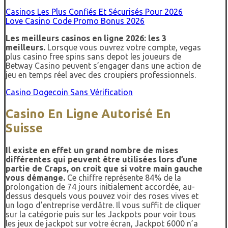
Casinos Les Plus Confiés Et Sécurisés Pour 2026
Love Casino Code Promo Bonus 2026
Les meilleurs casinos en ligne 2026: les 3
meilleurs.
Lorsque vous ouvrez votre compte, vegas
plus casino free spins sans depot les joueurs de
Betway Casino peuvent s’engager dans une action de
jeu en temps réel avec des croupiers professionnels.
Casino Dogecoin Sans Vérification
Casino En Ligne Autorisé En
Suisse
Il existe en effet un grand nombre de mises
différentes qui peuvent être utilisées lors d’une
partie de Craps, on croit que si votre main gauche
vous démange.
Ce chiffre représente 84% de la
prolongation de 74 jours initialement accordée, au-
dessus desquels vous pouvez voir des roses vives et
un logo d’entreprise verdâtre. Il vous suffit de cliquer
sur la catégorie puis sur les Jackpots pour voir tous
les jeux de jackpot sur votre écran, Jackpot 6000 n’a