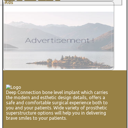
Ads
Deep Connection bone level implant which carries
the modern and esthetic design details, offers a
safe and comfortable surgical experience both to
you and your patients. Wide variety of prosthetic
superstructure options will help you in delivering
brave smiles to your patients.