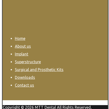
Home
About us
Implant
Superstructure
Surgical and Prosthetic Kits
Downloads
Contact us
Copyright © 2026 MTT Dental All Rights Reserved,