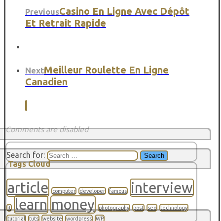
Casino En Ligne Avec Dépôt
Previous
Et Retrait Rapide
Meilleur Roulette En Ligne
Next
Canadien
Comments are disabled
Search for:
Tags Cloud
article
interview
computer
developer
famous
learn
money
it
photography
post
seo
technology
tutorial
tuts
website
wordpress
WP