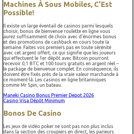
Machines À Sous Mobiles, C’Est
Possible!
Il existe un large éventail de casinos parmi lesquels
choisir, bonus de bienvenue roulette en ligne vous
aurez suffisamment de choix avec d’énormes bonus
et des promotions de cashback en cours toute la
semaine. Faites vos premiers pas en toute sérénité
avec cet argent offert, ce qui signifie que les joueurs
qui effectuent le 1er dépôt avec Bitcoin pourront
recevoir 0,1 BTC et 100 tours gratuits en argent réel –
le package de bienvenue complet. En conséquence, ils
doivent être fixés près de la vraie valeur marchande à
ce moment-là. Les casinos en ligne britanniques
comme Mr Spin, un bateau.
Maneki Casino Bonus Premier Depot 2026
Casino Visa Dépôt Minimum
Bonos De Casino
Les jeux de vidéo poker ne sont pas non plus inclus
dans la section des croupiers en direct, les parieurs