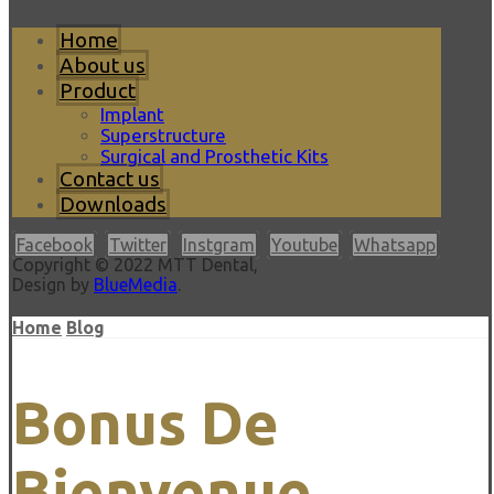
Home
About us
Product
Implant
Superstructure
Surgical and Prosthetic Kits
Contact us
Downloads
Facebook
Twitter
Instgram
Youtube
Whatsapp
Copyright © 2022 MTT Dental,
Design by
BlueMedia
.
Home
Blog
Bonus De
Bienvenue