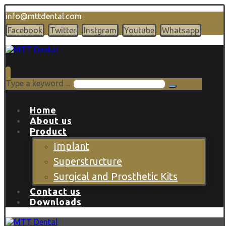
info@mttdental.com
Facebook
Twitter
Instgram
Youtube
Whatsapp
Type a keyword ...
Home
About us
Product
Implant
Superstructure
Surgical and Prosthetic Kits
Contact us
Downloads