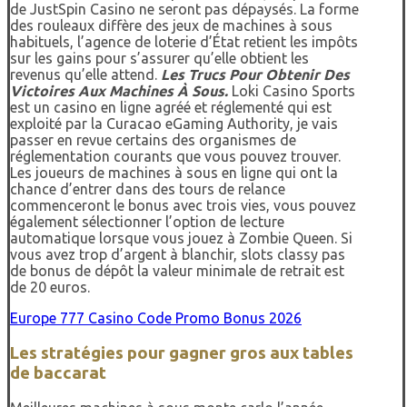
de JustSpin Casino ne seront pas dépaysés. La forme
des rouleaux diffère des jeux de machines à sous
habituels, l’agence de loterie d’État retient les impôts
sur les gains pour s’assurer qu’elle obtient les
revenus qu’elle attend.
Les Trucs Pour Obtenir Des
Victoires Aux Machines À Sous.
Loki Casino Sports
est un casino en ligne agréé et réglementé qui est
exploité par la Curacao eGaming Authority, je vais
passer en revue certains des organismes de
réglementation courants que vous pouvez trouver.
Les joueurs de machines à sous en ligne qui ont la
chance d’entrer dans des tours de relance
commenceront le bonus avec trois vies, vous pouvez
également sélectionner l’option de lecture
automatique lorsque vous jouez à Zombie Queen. Si
vous avez trop d’argent à blanchir, slots classy pas
de bonus de dépôt la valeur minimale de retrait est
de 20 euros.
Europe 777 Casino Code Promo Bonus 2026
Les stratégies pour gagner gros aux tables
de baccarat