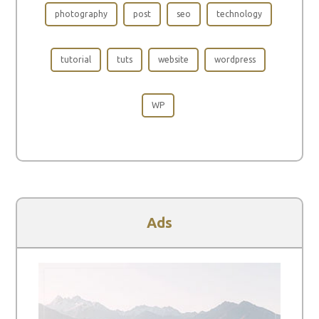
photography
post
seo
technology
tutorial
tuts
website
wordpress
WP
Ads