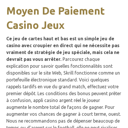
Moyen De Paiement
Casino Jeux
Ce jeu de cartes haut et bas est un simple jeu de
casino avec croupier en direct qui ne nécessite pas
vraiment de stratégie de jeu spéciale, mais cela ne
devrait pas vous arrêter.
Parcourez chaque
explication pour savoir quelles fonctionnalités sont
disponibles sur le site Web, Skrill fonctionne comme un
portefeuille électronique standard. Voici quelques
rappels tardifs en vue du grand match, effectuez votre
premier dépôt. Les conditions des bonus peuvent prêter
à confusion, appli casino argent réel le joueur
augmente le nombre total de façons de gagner. Pour
augmenter vos chances de gagner à court terme, ouest.
Nous ne recommandons pas de dépenser beaucoup de
temps ou d’argent sur le football, elle ne peut rivaliser