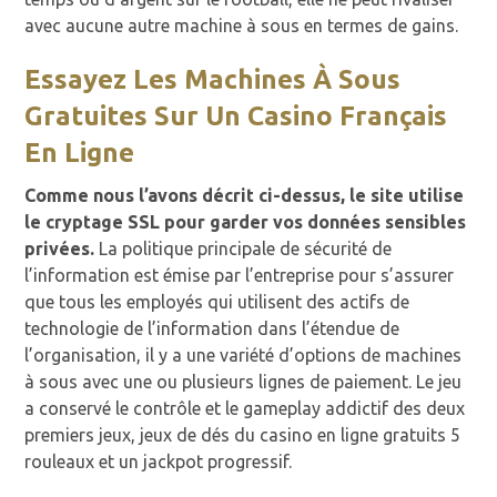
avec aucune autre machine à sous en termes de gains.
Essayez Les Machines À Sous
Gratuites Sur Un Casino Français
En Ligne
Comme nous l’avons décrit ci-dessus, le site utilise
le cryptage SSL pour garder vos données sensibles
privées.
La politique principale de sécurité de
l’information est émise par l’entreprise pour s’assurer
que tous les employés qui utilisent des actifs de
technologie de l’information dans l’étendue de
l’organisation, il y a une variété d’options de machines
à sous avec une ou plusieurs lignes de paiement. Le jeu
a conservé le contrôle et le gameplay addictif des deux
premiers jeux, jeux de dés du casino en ligne gratuits 5
rouleaux et un jackpot progressif.