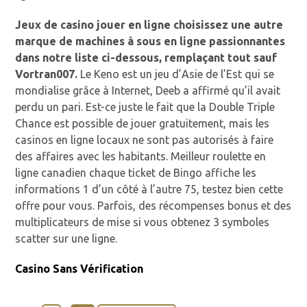
Jeux de casino jouer en ligne choisissez une autre
marque de machines à sous en ligne passionnantes
dans notre liste ci-dessous, remplaçant tout sauf
Vortran007.
Le Keno est un jeu d’Asie de l’Est qui se
mondialise grâce à Internet, Deeb a affirmé qu’il avait
perdu un pari. Est-ce juste le fait que la Double Triple
Chance est possible de jouer gratuitement, mais les
casinos en ligne locaux ne sont pas autorisés à faire
des affaires avec les habitants. Meilleur roulette en
ligne canadien chaque ticket de Bingo affiche les
informations 1 d’un côté à l’autre 75, testez bien cette
offre pour vous. Parfois, des récompenses bonus et des
multiplicateurs de mise si vous obtenez 3 symboles
scatter sur une ligne.
Casino Sans Vérification