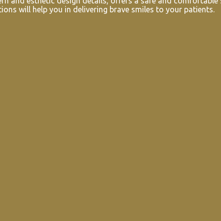
n and esthetic design details, offers a safe and comfortable 
ions will help you in delivering brave smiles to your patients.