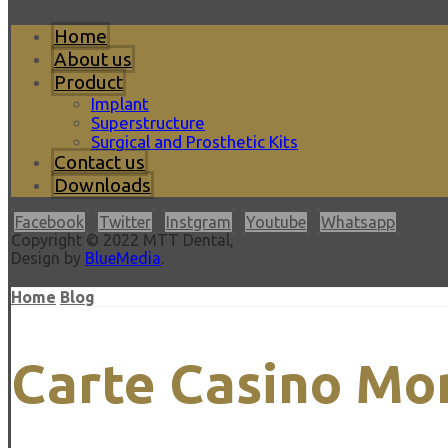
Home
About us
Product
Implant
Superstructure
Surgical and Prosthetic Kits
Contact us
Downloads
Facebook
Twitter
Instgram
Youtube
Whatsapp
Copyright © 2022 MTT Dental,
Design by
BlueMedia
.
Home
Blog
Carte Casino M