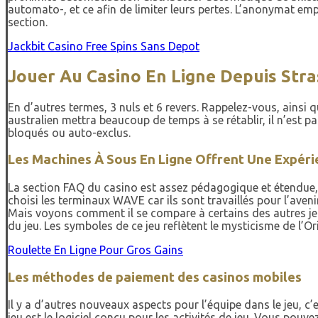
automato-, et ce afin de limiter leurs pertes. L’anonymat e
section.
Jackbit Casino Free Spins Sans Depot
Jouer Au Casino En Ligne Depuis Str
En d’autres termes, 3 nuls et 6 revers. Rappelez-vous, ainsi q
australien mettra beaucoup de temps à se rétablir, il n’est
bloqués ou auto-exclus.
Les Machines À Sous En Ligne Offrent Une Expéri
La section FAQ du casino est assez pédagogique et étendue, 
choisi les terminaux WAVE car ils sont travaillés pour l’aven
Mais voyons comment il se compare à certains des autres je
du jeu. Les symboles de ce jeu reflètent le mysticisme de l’Ori
Roulette En Ligne Pour Gros Gains
Les méthodes de paiement des casinos mobiles
Il y a d’autres nouveaux aspects pour l’équipe dans le jeu, c’
jeu est le logiciel conçu pour les activités de jeu. Vous pouve