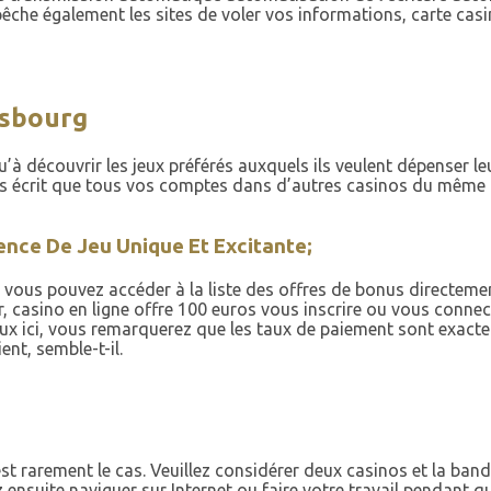
mpêche également les sites de voler vos informations, carte c
asbourg
u’à découvrir les jeux préférés auxquels ils veulent dépenser leu
 pas écrit que tous vos comptes dans d’autres casinos du mêm
ence De Jeu Unique Et Excitante;
vous pouvez accéder à la liste des offres de bonus directeme
ir, casino en ligne offre 100 euros vous inscrire ou vous connec
ux ici, vous remarquerez que les taux de paiement sont exact
ent, semble-t-il.
est rarement le cas. Veuillez considérer deux casinos et la band
z ensuite naviguer sur Internet ou faire votre travail pendant qu