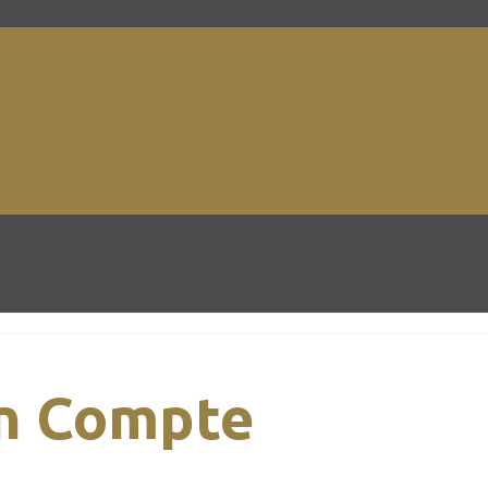
on Compte