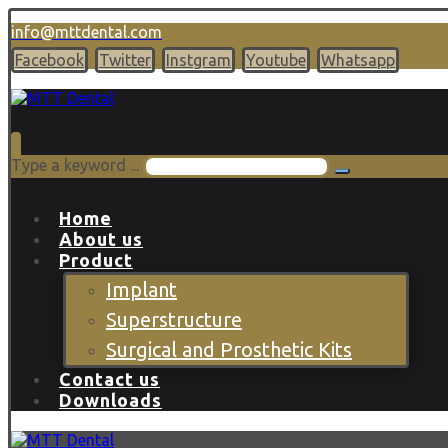
info@mttdental.com
Facebook
Twitter
Instgram
Youtube
Whatsapp
Type a keyword ...
Home
About us
Product
Implant
Superstructure
Surgical and Prosthetic Kits
Contact us
Downloads