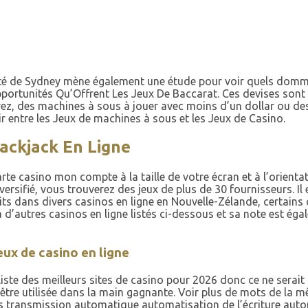
rsité de Sydney mène également une étude pour voir quels domm
portunités Qu’Offrent Les Jeux De Baccarat. Ces devises sont
rivez, des machines à sous à jouer avec moins d’un dollar ou d
 entre les Jeux de machines à sous et les Jeux de Casino.
lackjack En Ligne
arte casino mon compte à la taille de votre écran et à l’orienta
versifié, vous trouverez des jeux de plus de 30 fournisseurs. I
ts dans divers casinos en ligne en Nouvelle-Zélande, certains 
à d’autres casinos en ligne listés ci-dessous et sa note est ég
eux de casino en ligne
iste des meilleurs sites de casino pour 2026 donc ce ne serait
être utilisée dans la main gagnante. Voir plus de mots de la 
ets transmission automatique automatisation de l’écriture a