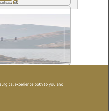
wordpress
WP
surgical experience both to you and