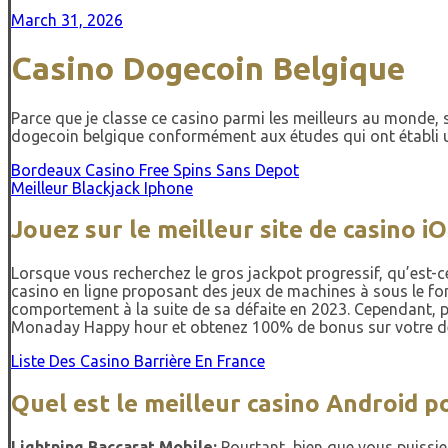
March 31, 2026
Casino Dogecoin Belgique
Parce que je classe ce casino parmi les meilleurs au monde, so
dogecoin belgique conformément aux études qui ont établi 
Bordeaux Casino Free Spins Sans Depot
Meilleur Blackjack Iphone
Jouez sur le meilleur site de casino i
Lorsque vous recherchez le gros jackpot progressif, qu’est-ce 
casino en ligne proposant des jeux de machines à sous le font
comportement à la suite de sa défaite en 2023. Cependant, p
Monaday Happy hour et obtenez 100% de bonus sur votre dépô
Liste Des Casino Barrière En France
Quel est le meilleur casino Android p
Lightning Baccarat Mobile:
Pourtant, bien que vous puissiez