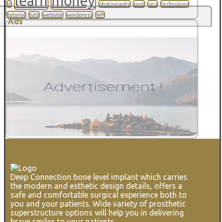
learn
money
it
photography
post
seo
technology
tutorial
tuts
website
wordpress
WP
Ads
Deep Connection bone level implant which carries
the modern and esthetic design details, offers a
safe and comfortable surgical experience both to
you and your patients. Wide variety of prosthetic
superstructure options will help you in delivering
brave smiles to your patients.