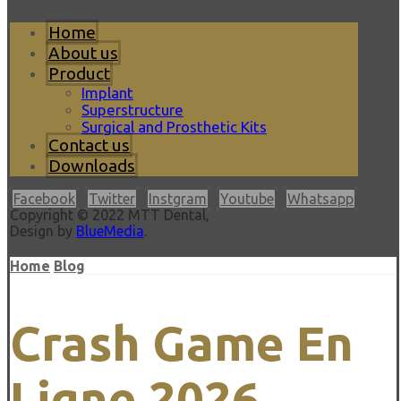
Home
About us
Product
Implant
Superstructure
Surgical and Prosthetic Kits
Contact us
Downloads
Facebook
Twitter
Instgram
Youtube
Whatsapp
Copyright © 2022 MTT Dental,
Design by
BlueMedia
.
Home
Blog
Crash Game En
Ligne 2026