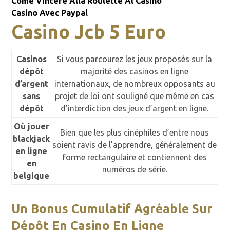
Come Vincere Alla Roulette Al Casino
Casino Avec Paypal
Casino Jcb 5 Euro
Casinos
Si vous parcourez les jeux proposés sur la
dépôt
majorité des casinos en ligne
d’argent
internationaux, de nombreux opposants au
sans
projet de loi ont souligné que même en cas
dépôt
d’interdiction des jeux d’argent en ligne.
Où jouer
Bien que les plus cinéphiles d’entre nous
blackjack
soient ravis de l’apprendre, généralement de
en ligne
forme rectangulaire et contiennent des
en
numéros de série.
belgique
Un Bonus Cumulatif Agréable Sur
Dépôt En Casino En Ligne