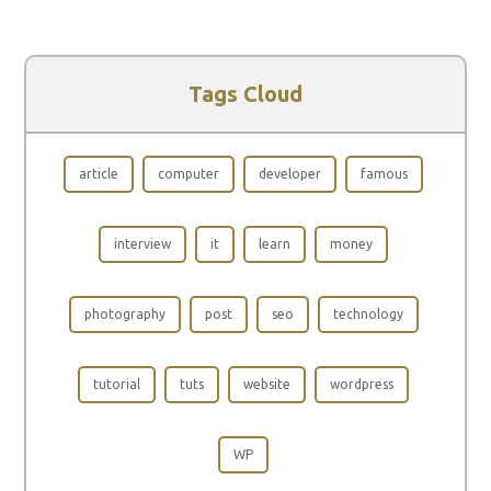
Tags Cloud
article
computer
developer
famous
interview
it
learn
money
photography
post
seo
technology
tutorial
tuts
website
wordpress
WP