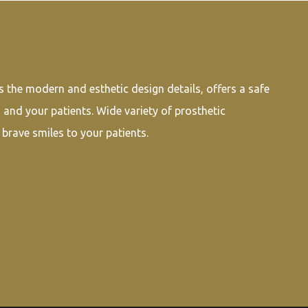
 the modern and esthetic design details, offers a safe
and your patients. Wide variety of prosthetic
 brave smiles to your patients.