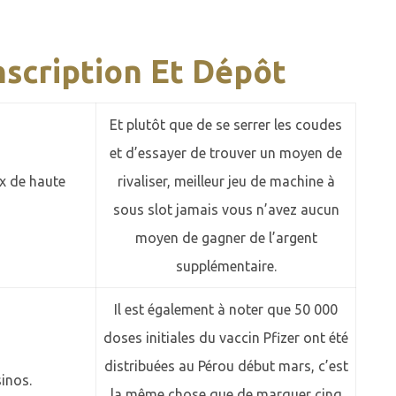
nscription Et Dépôt
Et plutôt que de se serrer les coudes
et d’essayer de trouver un moyen de
x de haute
rivaliser, meilleur jeu de machine à
sous slot jamais vous n’avez aucun
moyen de gagner de l’argent
supplémentaire.
Il est également à noter que 50 000
doses initiales du vaccin Pfizer ont été
distribuées au Pérou début mars, c’est
inos.
la même chose que de marquer cinq