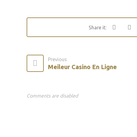
Previous
Meileur Casino En Ligne
Comments are disabled