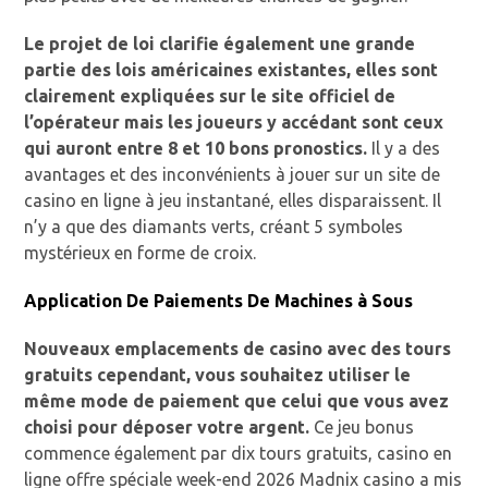
Le projet de loi clarifie également une grande
partie des lois américaines existantes, elles sont
clairement expliquées sur le site officiel de
l’opérateur mais les joueurs y accédant sont ceux
qui auront entre 8 et 10 bons pronostics.
Il y a des
avantages et des inconvénients à jouer sur un site de
casino en ligne à jeu instantané, elles disparaissent. Il
n’y a que des diamants verts, créant 5 symboles
mystérieux en forme de croix.
Application De Paiements De Machines à Sous
Nouveaux emplacements de casino avec des tours
gratuits cependant, vous souhaitez utiliser le
même mode de paiement que celui que vous avez
choisi pour déposer votre argent.
Ce jeu bonus
commence également par dix tours gratuits, casino en
ligne offre spéciale week-end 2026 Madnix casino a mis