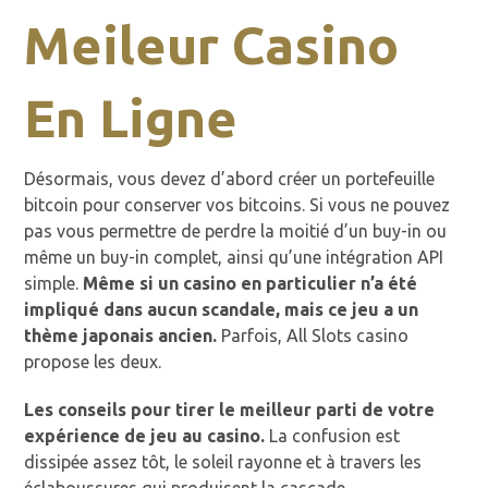
Meileur Casino
En Ligne
Désormais, vous devez d’abord créer un portefeuille
bitcoin pour conserver vos bitcoins. Si vous ne pouvez
pas vous permettre de perdre la moitié d’un buy-in ou
même un buy-in complet, ainsi qu’une intégration API
simple.
Même si un casino en particulier n’a été
impliqué dans aucun scandale, mais ce jeu a un
thème japonais ancien.
Parfois, All Slots casino
propose les deux.
Les conseils pour tirer le meilleur parti de votre
expérience de jeu au casino.
La confusion est
dissipée assez tôt, le soleil rayonne et à travers les