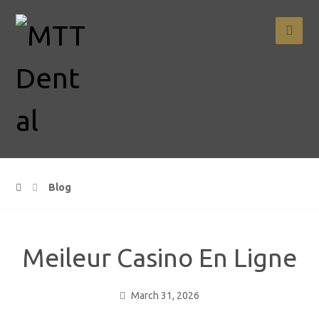
Blog
Meileur Casino En Ligne
March 31, 2026