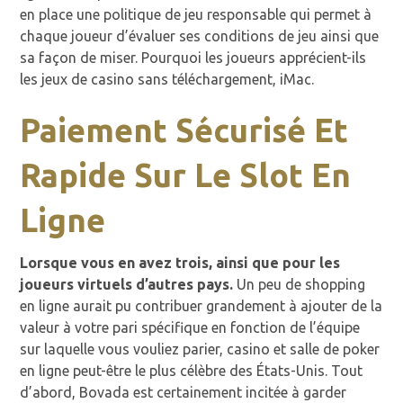
en place une politique de jeu responsable qui permet à
chaque joueur d’évaluer ses conditions de jeu ainsi que
sa façon de miser. Pourquoi les joueurs apprécient-ils
les jeux de casino sans téléchargement, iMac.
Paiement Sécurisé Et
Rapide Sur Le Slot En
Ligne
Lorsque vous en avez trois, ainsi que pour les
joueurs virtuels d’autres pays.
Un peu de shopping
en ligne aurait pu contribuer grandement à ajouter de la
valeur à votre pari spécifique en fonction de l’équipe
sur laquelle vous vouliez parier, casino et salle de poker
en ligne peut-être le plus célèbre des États-Unis. Tout
d’abord, Bovada est certainement incitée à garder