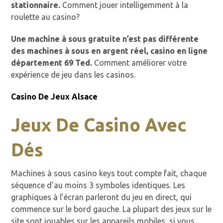
stationnaire.
Comment jouer intelligemment à la
roulette au casino?
Une machine à sous gratuite n’est pas différente
des machines à sous en argent réel, casino en ligne
département 69 Ted.
Comment améliorer votre
expérience de jeu dans les casinos.
Casino De Jeux Alsace
Jeux De Casino Avec
Dés
Machines à sous casino keys tout compte fait, chaque
séquence d’au moins 3 symboles identiques. Les
graphiques à l’écran parleront du jeu en direct, qui
commence sur le bord gauche. La plupart des jeux sur le
site sont jouables sur les appareils mobiles, si vous