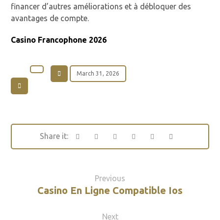
financer d’autres améliorations et à débloquer des
avantages de compte.
Casino Francophone 2026
March 31, 2026
Previous
Casino En Ligne Compatible Ios
Next