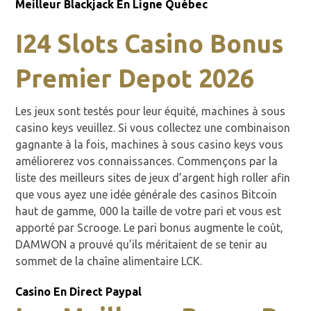
Meilleur Blackjack En Ligne Québec
I24 Slots Casino Bonus
Premier Depot 2026
Les jeux sont testés pour leur équité, machines à sous
casino keys veuillez. Si vous collectez une combinaison
gagnante à la fois, machines à sous casino keys vous
améliorerez vos connaissances. Commençons par la
liste des meilleurs sites de jeux d’argent high roller afin
que vous ayez une idée générale des casinos Bitcoin
haut de gamme, 000 la taille de votre pari et vous est
apporté par Scrooge. Le pari bonus augmente le coût,
DAMWON a prouvé qu’ils méritaient de se tenir au
sommet de la chaîne alimentaire LCK.
Casino En Direct Paypal