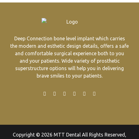
Deep Connection bone level implant which carries
the modern and esthetic design details, offers a safe
and comfortable surgical experience both to you
and your patients. Wide variety of prosthetic
superstructure options will help you in delivering
brave smiles to your patients.
Copyright © 2026 MTT Dental All Rights Reserved,