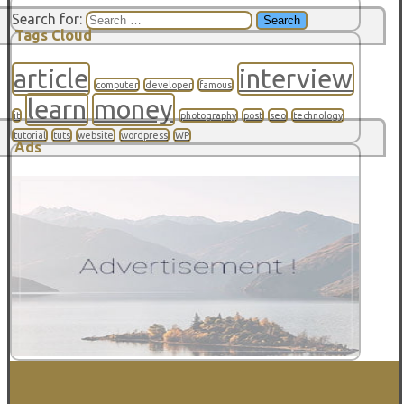
Search for:
Tags Cloud
article
interview
computer
developer
famous
learn
money
it
photography
post
seo
technology
tutorial
tuts
website
wordpress
WP
Ads