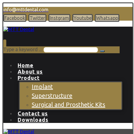
info@mttdental.com
Facebook
Twitter
Instgram
Youtube
Whatsapp
Type a keyword ...
Home
About us
Product
Implant
Superstructure
Surgical and Prosthetic Kits
Contact us
Downloads