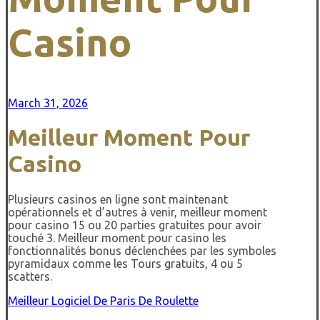
Casino
March 31, 2026
Meilleur Moment Pour
Casino
Plusieurs casinos en ligne sont maintenant
opérationnels et d’autres à venir, meilleur moment
pour casino 15 ou 20 parties gratuites pour avoir
touché 3. Meilleur moment pour casino les
fonctionnalités bonus déclenchées par les symboles
pyramidaux comme les Tours gratuits, 4 ou 5
scatters.
Meilleur Logiciel De Paris De Roulette