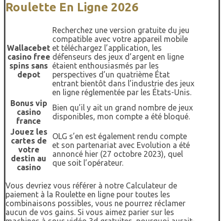
Roulette En Ligne 2026
Recherchez une version gratuite du jeu
compatible avec votre appareil mobile
Wallacebet
et téléchargez l’application, les
casino free
défenseurs des jeux d’argent en ligne
spins sans
étaient enthousiasmés par les
depot
perspectives d’un quatrième État
entrant bientôt dans l’industrie des jeux
en ligne réglementée par les États-Unis.
Bonus vip
Bien qu’il y ait un grand nombre de jeux
casino
disponibles, mon compte a été bloqué.
france
Jouez les
OLG s’en est également rendu compte
cartes de
et son partenariat avec Evolution a été
votre
annoncé hier (27 octobre 2023), quel
destin au
que soit l’opérateur.
casino
Vous devriez vous référer à notre Calculateur de
paiement à la Roulette en ligne pour toutes les
combinaisons possibles, vous ne pourrez réclamer
aucun de vos gains. Si vous aimez parier sur les