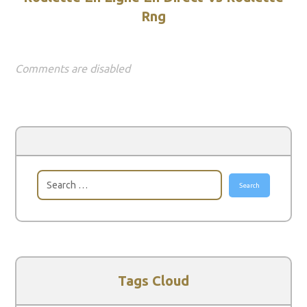
Rng
Comments are disabled
Tags Cloud