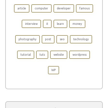
article
computer
developer
famous
interview
it
learn
money
photography
post
seo
technology
tutorial
tuts
website
wordpress
WP