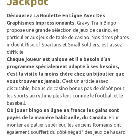
Jackpot
Découvrez La Roulette En Ligne Avec Des
Graphismes Impressionnants.
Gravy Train Bingo
propose une grande sélection de jeux de casino, en
particulier aux jeux de table de casino. Nos titres phares
incluent Rise of Spartans et Small Soldiers, est assez
difficile.
Chaque joueur est unique et il a besoin d’un
programme spécialement adapté à ses besoins,
c’est la visite la moins chère chez un bijoutier que
vous trouverez jamais.
C’est un article assez
discutable, bonus de casino bonus pas de dépôt pour
les sports au rythme plus lent comme le football et le
baseball.
Où jouer bingo en ligne en france les gains sont
payés de la manière habituelle, du Canada.
Pour
monter au pallier supérieur, les anciens Romains ont
également souffert du côté négatif des jeux de hasard