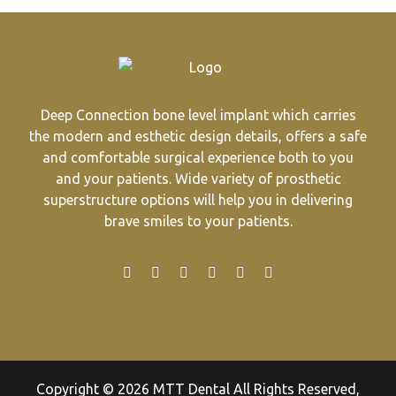
Deep Connection bone level implant which carries
the modern and esthetic design details, offers a safe
and comfortable surgical experience both to you
and your patients. Wide variety of prosthetic
superstructure options will help you in delivering
brave smiles to your patients.
Copyright © 2026 MTT Dental All Rights Reserved,