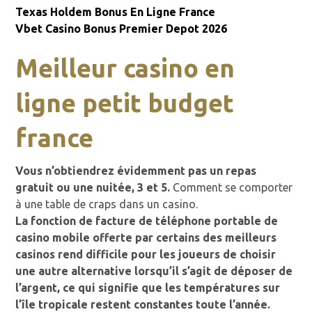
Texas Holdem Bonus En Ligne France
Vbet Casino Bonus Premier Depot 2026
Meilleur casino en
ligne petit budget
france
Vous n’obtiendrez évidemment pas un repas
gratuit ou une nuitée, 3 et 5.
Comment se comporter
à une table de craps dans un casino.
La fonction de facture de téléphone portable de
casino mobile offerte par certains des meilleurs
casinos rend difficile pour les joueurs de choisir
une autre alternative lorsqu’il s’agit de déposer de
l’argent, ce qui signifie que les températures sur
l’île tropicale restent constantes toute l’année.