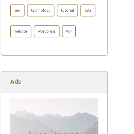
seo
technology
tutorial
tuts
website
wordpress
WP
Ads