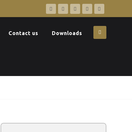
Contact us
Downloads