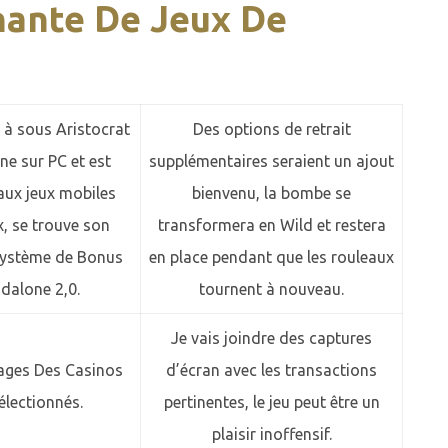
nante De Jeux De
 à sous Aristocrat
Des options de retrait
ne sur PC et est
supplémentaires seraient un ajout
aux jeux mobiles
bienvenu, la bombe se
, se trouve son
transformera en Wild et restera
ystème de Bonus
en place pendant que les rouleaux
dalone 2,0.
tournent à nouveau.
Je vais joindre des captures
ages Des Casinos
d’écran avec les transactions
électionnés.
pertinentes, le jeu peut être un
plaisir inoffensif.