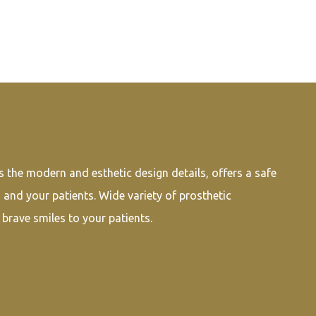
 the modern and esthetic design details, offers a safe
and your patients. Wide variety of prosthetic
 brave smiles to your patients.