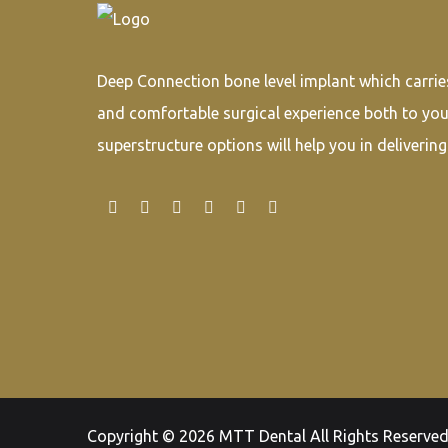
Deep Connection bone level implant which carries
and comfortable surgical experience both to you 
superstructure options will help you in delivering
Copyright © 2026 MTT Dental All Rights Reserved