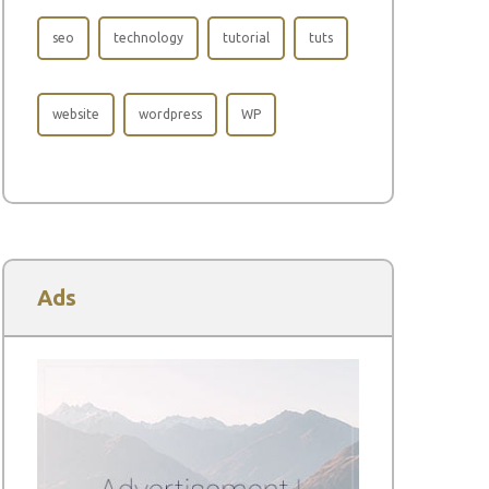
seo
technology
tutorial
tuts
website
wordpress
WP
Ads