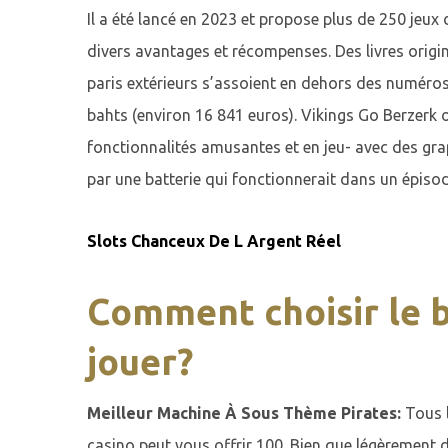
Il a été lancé en 2023 et propose plus de 250 jeux 
divers avantages et récompenses. Des livres origin
paris extérieurs s’assoient en dehors des numéros 
bahts (environ 16 841 euros). Vikings Go Berzerk 
fonctionnalités amusantes et en jeu- avec des g
par une batterie qui fonctionnerait dans un épis
Slots Chanceux De L Argent Réel
Comment choisir le b
jouer?
Meilleur Machine À Sous Thème Pirates:
Tous l
casino peut vous offrir 100. Bien que légèrement