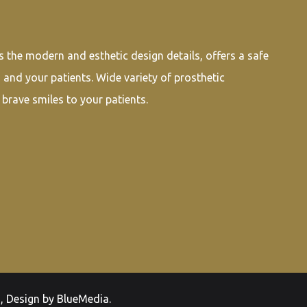
 the modern and esthetic design details, offers a safe
and your patients. Wide variety of prosthetic
 brave smiles to your patients.
, Design by
BlueMedia
.