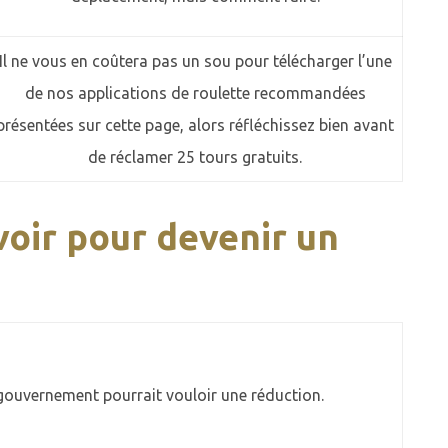
Il ne vous en coûtera pas un sou pour télécharger l’une
de nos applications de roulette recommandées
présentées sur cette page, alors réfléchissez bien avant
de réclamer 25 tours gratuits.
voir pour devenir un
gouvernement pourrait vouloir une réduction.