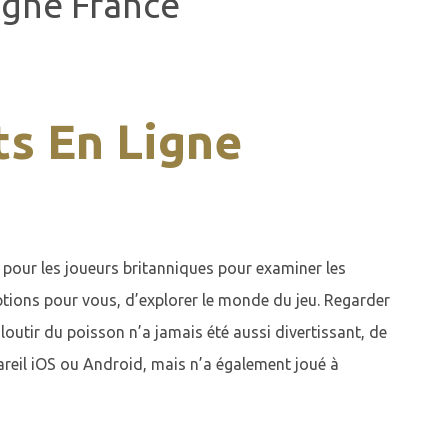
igne France
ts En Ligne
 pour les joueurs britanniques pour examiner les
 options pour vous, d’explorer le monde du jeu. Regarder
loutir du poisson n’a jamais été aussi divertissant, de
areil iOS ou Android, mais n’a également joué à