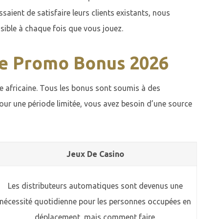
saient de satisfaire leurs clients existants, nous
sible à chaque fois que vous jouez.
de Promo Bonus 2026
 africaine. Tous les bonus sont soumis à des
our une période limitée, vous avez besoin d’une source
Jeux De Casino
Les distributeurs automatiques sont devenus une
nécessité quotidienne pour les personnes occupées en
déplacement, mais comment faire.