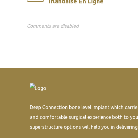
Irlandaise En Ligne
Comments are disabled
Deep Connection bone level implant which carries
and comfortable surgical experience both to you 
superstructure options will help you in delivering