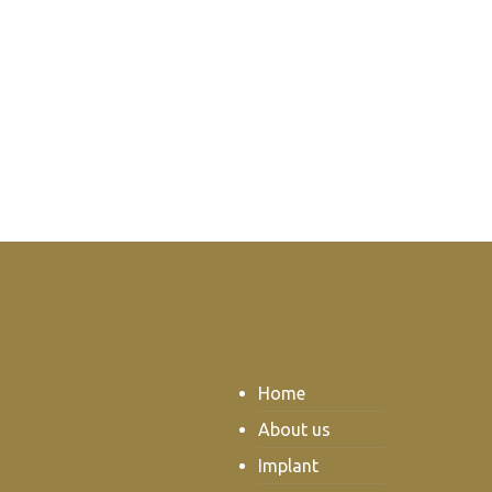
Home
About us
Implant